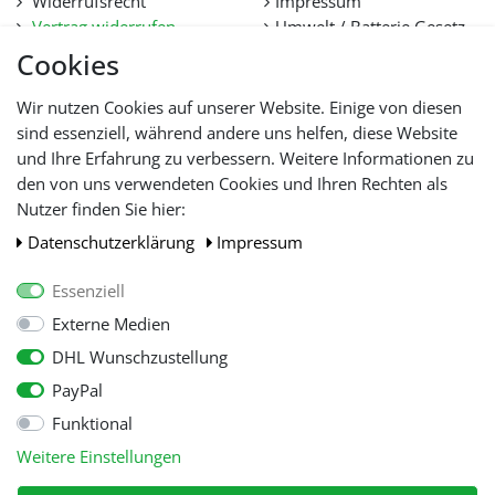
Widerrufsrecht
Impressum
Vertrag widerrufen
Umwelt / Batterie Gesetz
Datenschutz
Stellenangebote
Cookies
Hilfe
Lieferfristen und
Wir nutzen Cookies auf unserer Website. Einige von diesen
Lieferbeschränkung
sind essenziell, während andere uns helfen, diese Website
und Ihre Erfahrung zu verbessern. Weitere Informationen zu
den von uns verwendeten Cookies und Ihren Rechten als
WIR AKZEPTIEREN
Nutzer finden Sie hier:
Daten­schutz­erklärung
Impressum
Essenziell
Externe Medien
DHL Wunschzustellung
PayPal
Funktional
Alle Preise inkl. gesetzl. Mehwersteuer zzgl.
Versandkosten
, wenn nicht
Weitere Einstellungen
anders beschrieben.
© Copyright 2026 Tooltraders GmbH. Alle Rechte vorbehalten