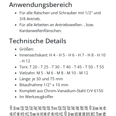
Anwendungsbereich
Für alle Ratschen und Schrauber mit 1/2" und
3/8 Antrieb.
Für alle Arbeiten an Antriebswellen- , bzw.
Kardanwellenflänschen.
Technische Details
Größen:
Innensechskant: H 4 - H 5 - H 6 - H 7 - H 8 - H 10
- H 12
Torx: T 20 - T 25 - T 30 - T 40 - T 45 - T 50 - T 55
Vielzahn: M 5 - M 6 - M 8 - M 10 - M 12
Länge: je 30 und 75 mm
Bitaufnahme 1/2" x 10 mm
Komplett aus Chrom-Vanadium-Stahl CrV 6150
Im Werkzeugkoffer