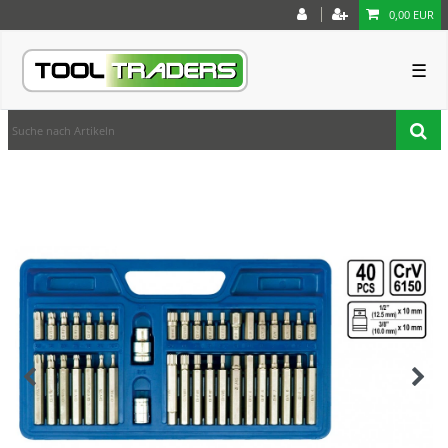
0,00 EUR
☰