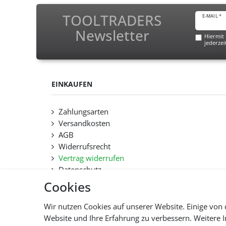
TOOLTRADERS
E-MAIL *
Newsletter
Hiermit 
jederzei
EINKAUFEN
Zahlungsarten
Versandkosten
AGB
Widerrufsrecht
Vertrag widerrufen
Datenschutz
Hilfe
Cookies
Lieferfristen und Lieferbeschränkung
Wir nutzen Cookies auf unserer Website. Einige von 
Website und Ihre Erfahrung zu verbessern. Weitere
Alle 