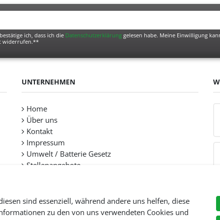
bestätige ich, dass ich die
Daten­schutz­erklärung
gelesen habe. Meine Einwilligung kann
t widerrufen.**
UNTERNEHMEN
W
Home
Über uns
Kontakt
Impressum
Umwelt / Batterie Gesetz
Stellenangebote
diesen sind essenziell, während andere uns helfen, diese
 Informationen zu den von uns verwendeten Cookies und
Preise inkl. gesetzl. Mehwersteuer zzgl.
Versandkosten
, wenn nicht anders beschr