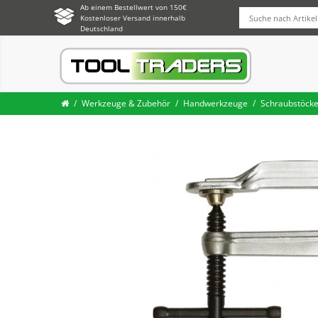
Ab einem Bestellwert von 150€
Kostenloser Versand innerhalb
Deutschland
Werkzeuge & Zubehör
Handwerkzeuge
Schraubstöcke