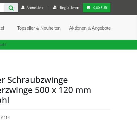
Anmelden
Registrieren
0,00 EUR
el
Topseller & Neuheiten
Aktionen & Angebote
tahl
er Schraubzwinge
erzwinge 500 x 120 mm
ahl
-6414