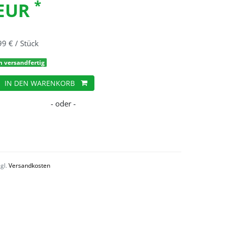
*
 EUR
99 € / Stück
h versandfertig
IN DEN WARENKORB
zgl.
Versandkosten