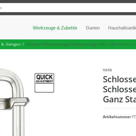
Werkzeuge & Zubehör
Garten
Haushaltsartik
 & -Zwingen
Schlosser Schraubzwinge Schlosserzwinge 500 x 120 mm Ganz S
YATO
Schloss
Schloss
Ganz St
Artikelnummer
YT