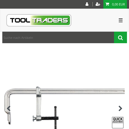
0,00 EUR
☰