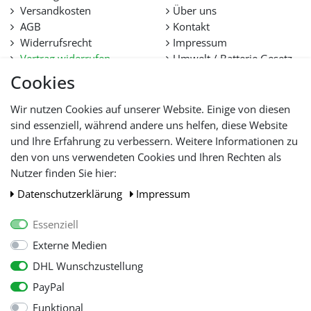
Versandkosten
Über uns
AGB
Kontakt
Widerrufsrecht
Impressum
Vertrag widerrufen
Umwelt / Batterie Gesetz
Datenschutz
Stellenangebote
Cookies
Hilfe
Lieferfristen und
Wir nutzen Cookies auf unserer Website. Einige von diesen
Lieferbeschränkung
sind essenziell, während andere uns helfen, diese Website
und Ihre Erfahrung zu verbessern. Weitere Informationen zu
den von uns verwendeten Cookies und Ihren Rechten als
WIR AKZEPTIEREN
Nutzer finden Sie hier:
Daten­schutz­erklärung
Impressum
Essenziell
Externe Medien
DHL Wunschzustellung
PayPal
Funktional