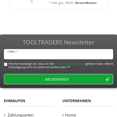
*
inkl. ges. MwSt.
Versandkosten
TOOLTRADERS Newsletter
E-MAIL *
Hiermit bestätige ich, dass ich die
Daten­schutz­erklärung
gelesen habe. Meine
Einwilligung kann ich jederzeit widerrufen.**
ABONNIEREN
EINKAUFEN
UNTERNEHMEN
Zahlungsarten
Home