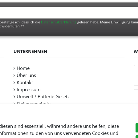
bestätige ich, dass ich die
Daten­schutz­erklärung
gelesen habe. Meine Einwilligung kann
t widerrufen.**
UNTERNEHMEN
W
Home
Über uns
Kontakt
Impressum
Umwelt / Batterie Gesetz
Stellenangebote
diesen sind essenziell, während andere uns helfen, diese
 Informationen zu den von uns verwendeten Cookies und
Preise inkl. gesetzl. Mehwersteuer zzgl.
Versandkosten
, wenn nicht anders beschr