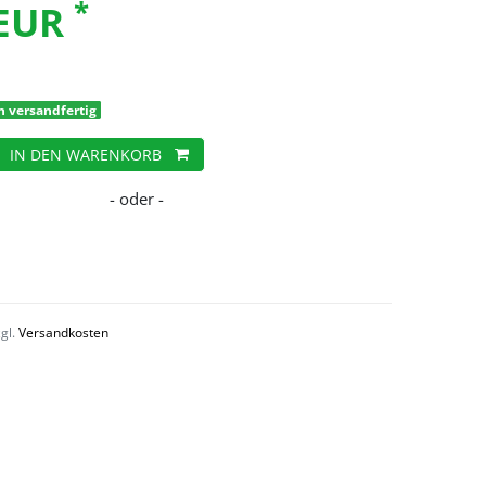
*
 EUR
h versandfertig
IN DEN WARENKORB
zgl.
Versandkosten