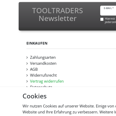
TOOLTRADERS
E-MAIL *
Newsletter
Hiermit 
jederzei
EINKAUFEN
Zahlungsarten
Versandkosten
AGB
Widerrufsrecht
Vertrag widerrufen
Datenschutz
Hilfe
Cookies
Lieferfristen und Lieferbeschränkung
Wir nutzen Cookies auf unserer Website. Einige von 
Website und Ihre Erfahrung zu verbessern. Weitere
Alle 