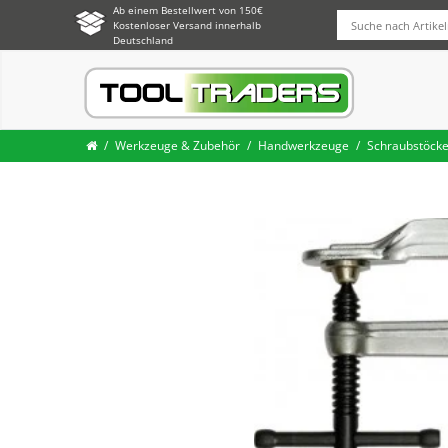
Ab einem Bestellwert von 150€
Kostenloser Versand innerhalb
Deutschland
Werkzeuge & Zubehör
Handwerkzeuge
Schraubstöcke