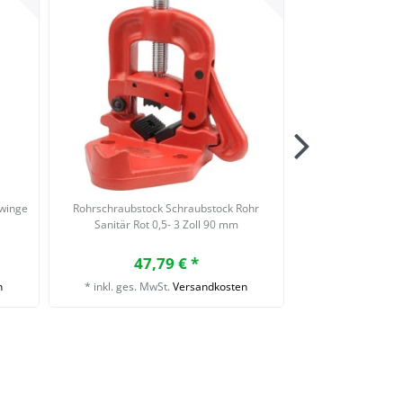
zwinge
Rohrschraubstock Schraubstock Rohr
YATO 4 Zoll Schra
Sanitär Rot 0,5- 3 Zoll 90 mm
360° Tischsch
Amboss m
47,79 € *
70,
n
*
inkl. ges. MwSt.
Versandkosten
*
inkl. ges. Mw