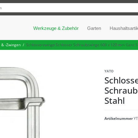
Werkzeuge & Zubehör
Garten
Haushaltsartik
 & -Zwingen
Schlosserzwinge Schlosser Schraubzwinge 600 x 120 mm Ganz S
YATO
Schloss
Schraub
Stahl
Artikelnummer
YT