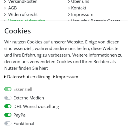
Versandkosten
Über uns
AGB
Kontakt
Widerrufsrecht
Impressum
Vertrag widerrufen
Umwelt / Batterie Gesetz
Datenschutz
Stellenangebote
Cookies
Hilfe
Lieferfristen und
Wir nutzen Cookies auf unserer Website. Einige von diesen
Lieferbeschränkung
sind essenziell, während andere uns helfen, diese Website
und Ihre Erfahrung zu verbessern. Weitere Informationen zu
den von uns verwendeten Cookies und Ihren Rechten als
WIR AKZEPTIEREN
Nutzer finden Sie hier:
Daten­schutz­erklärung
Impressum
Essenziell
Externe Medien
DHL Wunschzustellung
PayPal
Funktional