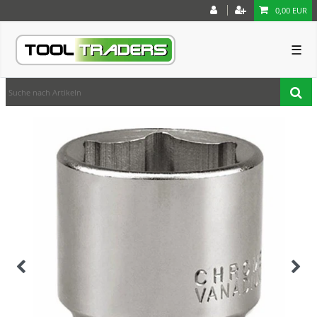
0,00 EUR
☰