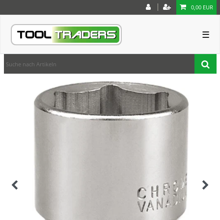
0,00 EUR
☰