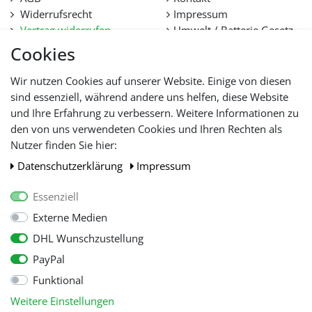
Widerrufsrecht
Impressum
Vertrag widerrufen
Umwelt / Batterie Gesetz
Datenschutz
Stellenangebote
Cookies
Hilfe
Lieferfristen und
Wir nutzen Cookies auf unserer Website. Einige von diesen
Lieferbeschränkung
sind essenziell, während andere uns helfen, diese Website
und Ihre Erfahrung zu verbessern. Weitere Informationen zu
den von uns verwendeten Cookies und Ihren Rechten als
WIR AKZEPTIEREN
Nutzer finden Sie hier:
Daten­schutz­erklärung
Impressum
Essenziell
Externe Medien
DHL Wunschzustellung
PayPal
Funktional
Alle Preise inkl. gesetzl. Mehwersteuer zzgl.
Versandkosten
, wenn nicht
Weitere Einstellungen
anders beschrieben.