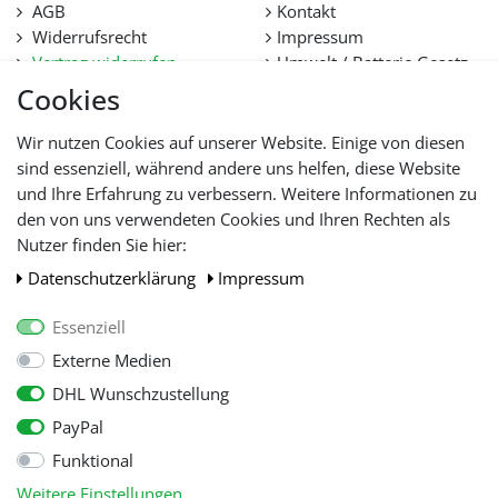
AGB
Kontakt
Widerrufsrecht
Impressum
Vertrag widerrufen
Umwelt / Batterie Gesetz
Datenschutz
Stellenangebote
Cookies
Hilfe
Lieferfristen und
Wir nutzen Cookies auf unserer Website. Einige von diesen
Lieferbeschränkung
sind essenziell, während andere uns helfen, diese Website
und Ihre Erfahrung zu verbessern. Weitere Informationen zu
den von uns verwendeten Cookies und Ihren Rechten als
WIR AKZEPTIEREN
Nutzer finden Sie hier:
Daten­schutz­erklärung
Impressum
Essenziell
Externe Medien
DHL Wunschzustellung
PayPal
Funktional
Alle Preise inkl. gesetzl. Mehwersteuer zzgl.
Versandkosten
, wenn nicht
Weitere Einstellungen