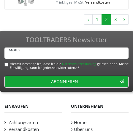
*
inkl. ges. MwSt.
Versandkosten
1
2
3
TOOLTRADERS Newsletter
E-MAIL *
Hiermit bestätige ich, dass ich die
Daten­schutz­erklärung
gelesen habe. Meine
Einwilligung kann ich jederzeit widerrufen.**
ABONNIEREN
EINKAUFEN
UNTERNEHMEN
Zahlungsarten
Home
Versandkosten
Über uns