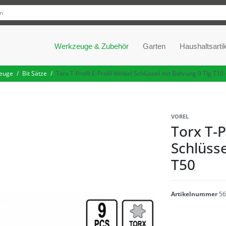
Werkzeuge & Zubehör
Garten
Haushaltsartik
euge
Bit Sätze
Torx T-Profil E-Profil Winkel Schlüssel mit Bohrung 9 Tlg T10 
VOREL
Torx T-P
Schlüsse
T50
Artikelnummer
56