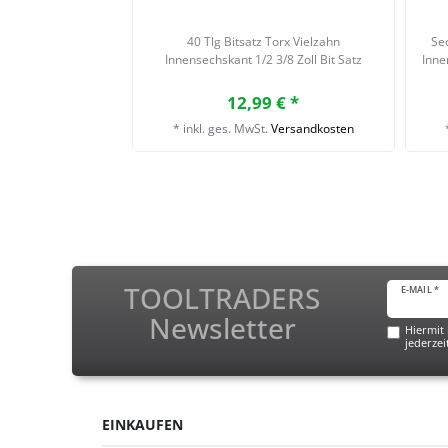
40 Tlg Bitsatz Torx Vielzahn
Sec
Innensechskant 1/2 3/8 Zoll Bit Satz
Inne
12,99 € *
*
inkl. ges. MwSt.
Versandkosten
TOOLTRADERS
E-MAIL *
Newsletter
Hiermit 
jederzei
EINKAUFEN