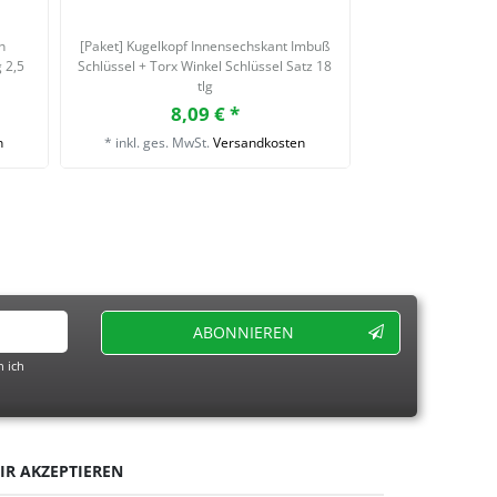
n
[Paket] Kugelkopf Innensechskant Imbuß
 2,5
Schlüssel + Torx Winkel Schlüssel Satz 18
tlg
8,09 € *
n
*
inkl. ges. MwSt.
Versandkosten
ABONNIEREN
 ich
IR AKZEPTIEREN