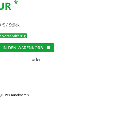
*
EUR
9 € / Stück
h versandfertig
IN DEN WARENKORB
zgl.
Versandkosten