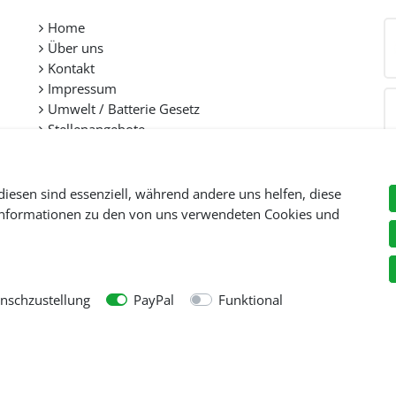
Home
Über uns
Kontakt
Impressum
Umwelt / Batterie Gesetz
Stellenangebote
diesen sind essenziell, während andere uns helfen, diese
 Informationen zu den von uns verwendeten Cookies und
Preise inkl. gesetzl. Mehwersteuer zzgl.
Versandkosten
, wenn nicht anders beschr
© Copyright 2026 Tooltraders GmbH. Alle Rechte vorbehalten
schzustellung
PayPal
Funktional