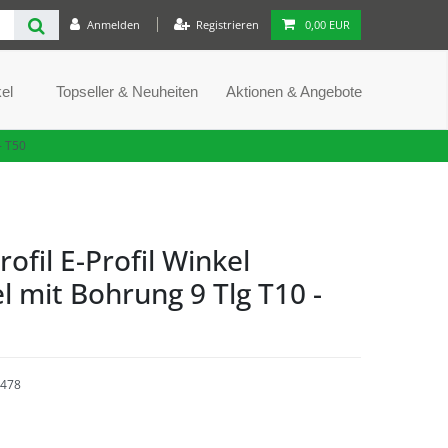
Anmelden
Registrieren
0,00 EUR
el
Topseller & Neuheiten
Aktionen & Angebote
- T50
rofil E-Profil Winkel
l mit Bohrung 9 Tlg T10 -
478