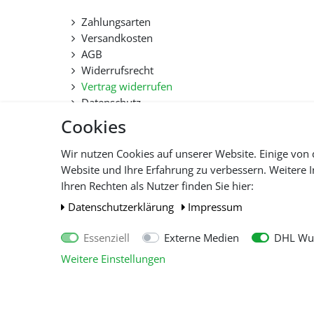
Zahlungsarten
Versandkosten
AGB
Widerrufsrecht
Vertrag widerrufen
Datenschutz
Hilfe
Cookies
Lieferfristen und Lieferbeschränkung
Wir nutzen Cookies auf unserer Website. Einige von 
Website und Ihre Erfahrung zu verbessern. Weitere
Alle 
Ihren Rechten als Nutzer finden Sie hier:
Daten­schutz­erklärung
Impressum
Essenziell
Externe Medien
DHL Wun
Weitere Einstellungen