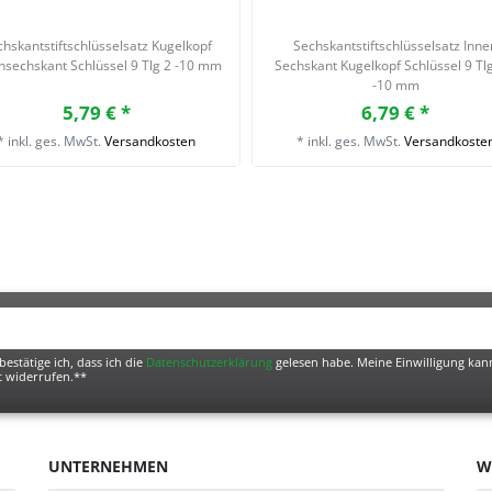
hskantstiftschlüsselsatz Kugelkopf
Sechskantstiftschlüsselsatz Inne
nsechskant Schlüssel 9 Tlg 2 -10 mm
Sechskant Kugelkopf Schlüssel 9 Tlg
-10 mm
5,79 € *
6,79 € *
*
inkl. ges. MwSt.
Versandkosten
*
inkl. ges. MwSt.
Versandkoste
bestätige ich, dass ich die
Daten­schutz­erklärung
gelesen habe. Meine Einwilligung kann
t widerrufen.**
UNTERNEHMEN
W