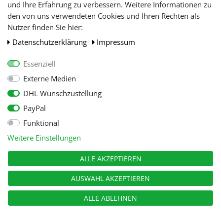
und Ihre Erfahrung zu verbessern. Weitere Informationen zu
den von uns verwendeten Cookies und Ihren Rechten als
WIR AKZEPTIEREN
Nutzer finden Sie hier:
Daten­schutz­erklärung
Impressum
Essenziell
Externe Medien
DHL Wunschzustellung
PayPal
Funktional
Alle Preise inkl. gesetzl. Mehwersteuer zzgl.
Versandkosten
, wenn nicht
Weitere Einstellungen
anders beschrieben.
© Copyright 2026 Tooltraders GmbH. Alle Rechte vorbehalten
ALLE AKZEPTIEREN
AUSWAHL AKZEPTIEREN
ALLE ABLEHNEN