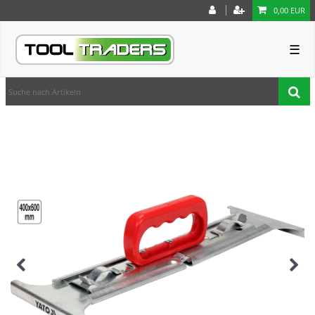
0,00 EUR
☰