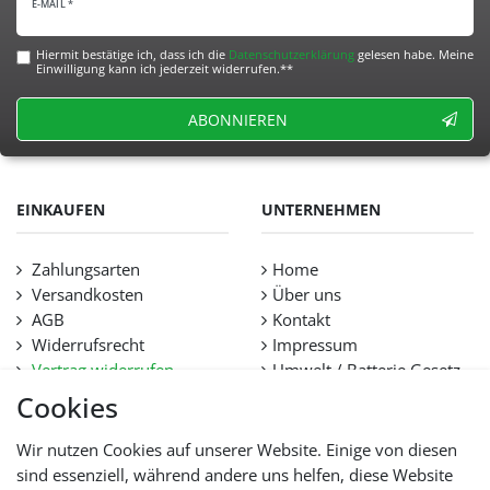
E-MAIL *
Hiermit bestätige ich, dass ich die
Daten­schutz­erklärung
gelesen habe. Meine
Einwilligung kann ich jederzeit widerrufen.**
ABONNIEREN
EINKAUFEN
UNTERNEHMEN
Zahlungsarten
Home
Versandkosten
Über uns
AGB
Kontakt
Widerrufsrecht
Impressum
Vertrag widerrufen
Umwelt / Batterie Gesetz
Datenschutz
Stellenangebote
Cookies
Hilfe
Lieferfristen und
Wir nutzen Cookies auf unserer Website. Einige von diesen
Lieferbeschränkung
sind essenziell, während andere uns helfen, diese Website