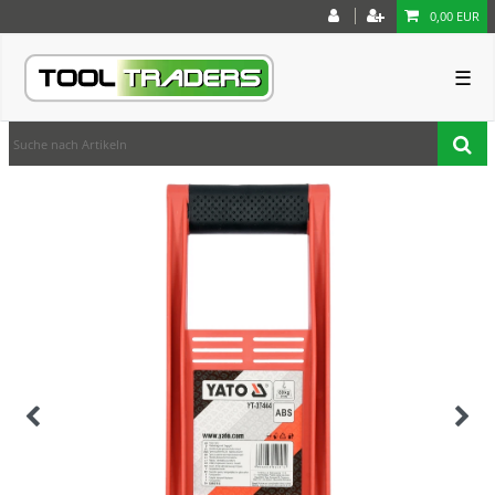
0,00 EUR
☰