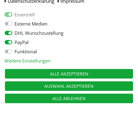
Daten­schutz­erklärung
Impressum
Essenziell
Externe Medien
DHL Wunschzustellung
PayPal
Funktional
Alle Preise inkl. gesetzl. Mehwersteuer zzgl.
Versandkosten
, wenn nicht
Weitere Einstellungen
anders beschrieben.
© Copyright 2026 Tooltraders GmbH. Alle Rechte vorbehalten
ALLE AKZEPTIEREN
AUSWAHL AKZEPTIEREN
ALLE ABLEHNEN