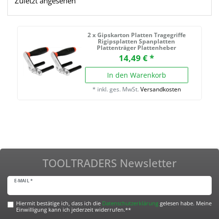
Zuletzt angesehen
2 x Gipskarton Platten Tragegriffe
Rigipsplatten Spanplatten
Plattenträger Plattenheber
14,49 € *
In den Warenkorb
*
inkl. ges. MwSt.
Versandkosten
TOOLTRADERS Newsletter
E-MAIL *
Hiermit bestätige ich, dass ich die
Daten­schutz­erklärung
gelesen habe. Meine
Einwilligung kann ich jederzeit widerrufen.**