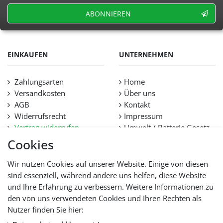
ABONNIEREN
EINKAUFEN
UNTERNEHMEN
Zahlungsarten
Home
Versandkosten
Über uns
AGB
Kontakt
Widerrufsrecht
Impressum
Vertrag widerrufen
Umwelt / Batterie Gesetz
Datenschutz
Stellenangebote
Cookies
Hilfe
Lieferfristen und
Wir nutzen Cookies auf unserer Website. Einige von diesen
Lieferbeschränkung
sind essenziell, während andere uns helfen, diese Website
und Ihre Erfahrung zu verbessern. Weitere Informationen zu
den von uns verwendeten Cookies und Ihren Rechten als
WIR AKZEPTIEREN
Nutzer finden Sie hier: