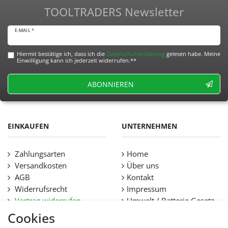
TOOLTRADERS Newsletter
E-MAIL *
Hiermit bestätige ich, dass ich die
Daten­schutz­erklärung
gelesen habe. Meine
Einwilligung kann ich jederzeit widerrufen.**
ABONNIEREN
EINKAUFEN
UNTERNEHMEN
Zahlungsarten
Home
Versandkosten
Über uns
AGB
Kontakt
Widerrufsrecht
Impressum
Vertrag widerrufen
Umwelt / Batterie Gesetz
Datenschutz
Stellenangebote
Cookies
Hilfe