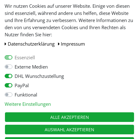
Lieferfristen und
Wir nutzen Cookies auf unserer Website. Einige von diesen
Lieferbeschränkung
sind essenziell, während andere uns helfen, diese Website
und Ihre Erfahrung zu verbessern. Weitere Informationen zu
den von uns verwendeten Cookies und Ihren Rechten als
WIR AKZEPTIEREN
Nutzer finden Sie hier:
Daten­schutz­erklärung
Impressum
Essenziell
Externe Medien
DHL Wunschzustellung
PayPal
Funktional
Alle Preise inkl. gesetzl. Mehwersteuer zzgl.
Versandkosten
, wenn nicht
Weitere Einstellungen
anders beschrieben.
© Copyright 2026 Tooltraders GmbH. Alle Rechte vorbehalten
ALLE AKZEPTIEREN
AUSWAHL AKZEPTIEREN