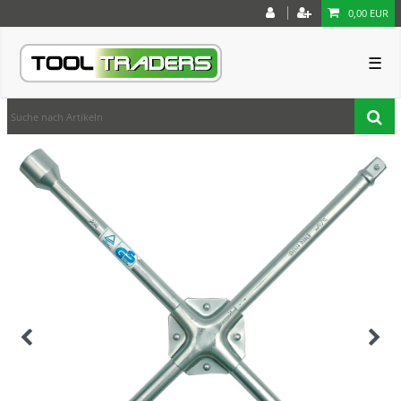
0,00 EUR
☰