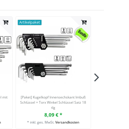
Artikelpaket
l mit
[Paket] Kugelkopf Innensechskant Imbuß
Kunststoff Schon
Schlüssel + Torx Winkel Schlüssel Satz 18
Klebegewichte Ent
tlg
8,09 € *
6,
n
*
inkl. ges. MwSt.
Versandkosten
*
inkl. ges. Mw