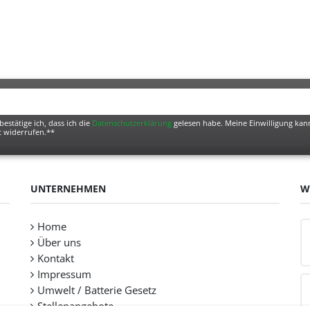
bestätige ich, dass ich die
Daten­schutz­erklärung
gelesen habe. Meine Einwilligung kann
t widerrufen.**
UNTERNEHMEN
W
Home
Über uns
Kontakt
Impressum
Umwelt / Batterie Gesetz
Stellenangebote