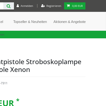
Anmelden
Registrieren
0,00 EUR
el
Topseller & Neuheiten
Aktionen & Angebote
enon
htpistole Stroboskoplampe
tole Xenon
-7311
*
 EUR