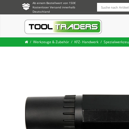
Ab einem Bestellwert von 150€
Kostenloser Versand innerhalb
Deutschland
Werkzeuge & Zubehör
KFZ- Handwerk
Spezialwerkzeu