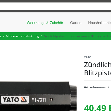
Werkzeuge & Zubehör
Garten
Haushaltsartik
g
Motoreninstandsetzung
Zündlichtpistole Stroboskoplampe Blitzpistole X
YATO
Zündlic
Blitzpis
Artikelnummer
YT
40,49