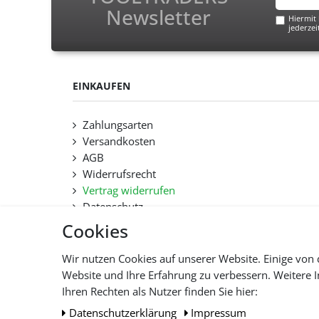
Newsletter
Hiermit 
jederzei
EINKAUFEN
Zahlungsarten
Versandkosten
AGB
Widerrufsrecht
Vertrag widerrufen
Datenschutz
Hilfe
Cookies
Lieferfristen und Lieferbeschränkung
Wir nutzen Cookies auf unserer Website. Einige von 
Website und Ihre Erfahrung zu verbessern. Weitere
Alle 
Ihren Rechten als Nutzer finden Sie hier:
Daten­schutz­erklärung
Impressum