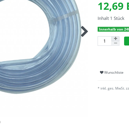
12,69
Inhalt
1
Stück
Innerhalb von 24
Wunschliste
* inkl. ges. MwSt. z