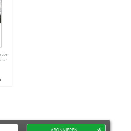
rauber
alter
n
ABONNIEREN