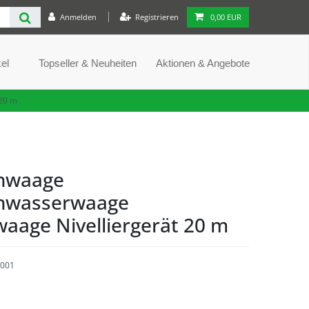
Anmelden
Registrieren
0,00 EUR
el
Topseller & Neuheiten
Aktionen & Angebote
20 m
hwaage
chwasserwaage
aage Nivelliergerät 20 m
001