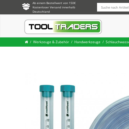
Ab einem Bestellwert von 150€
Kostenloser Versand innerhalb
Deutschland
Werkzeuge & Zubehör
Handwerkzeuge
Schlauchwass