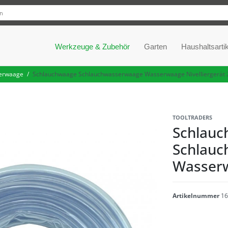
Werkzeuge & Zubehör
Garten
Haushaltsartik
erwaage
Schlauchwaage Schlauchwasserwaage Wasserwaage Nivelliergerät 
TOOLTRADERS
Schlauc
Schlau
Wasserw
Artikelnummer
16