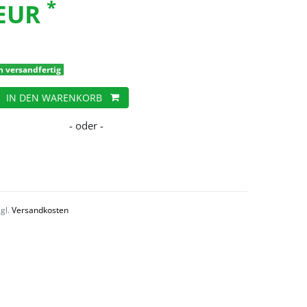
*
 EUR
h versandfertig
IN DEN WARENKORB
zgl.
Versandkosten