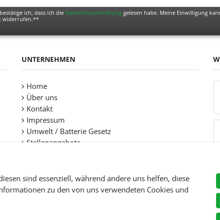
bestätige ich, dass ich die
Daten­schutz­erklärung
gelesen habe. Meine Einwilligung kann
t widerrufen.**
UNTERNEHMEN
W
Home
Über uns
Kontakt
Impressum
Umwelt / Batterie Gesetz
Stellenangebote
diesen sind essenziell, während andere uns helfen, diese
 Informationen zu den von uns verwendeten Cookies und
Preise inkl. gesetzl. Mehwersteuer zzgl.
Versandkosten
, wenn nicht anders beschr
© Copyright 2026 Tooltraders GmbH. Alle Rechte vorbehalten