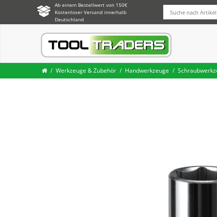
Ab einem Bestellwert von 150€
Kostenloser Versand innerhalb
Deutschland
Werkzeuge & Zubehör
Handwerkzeuge
Schraubwerkz