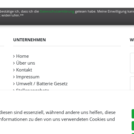
bestätige ich, dass ich die
Daten­schutz­erklärung
gelesen habe. Meine Einwilligung kann
t widerrufen.**
UNTERNEHMEN
W
Home
Über uns
Kontakt
Impressum
Umwelt / Batterie Gesetz
Stellenangebote
diesen sind essenziell, während andere uns helfen, diese
 Informationen zu den von uns verwendeten Cookies und
Preise inkl. gesetzl. Mehwersteuer zzgl.
Versandkosten
, wenn nicht anders beschr
© Copyright 2026 Tooltraders GmbH. Alle Rechte vorbehalten