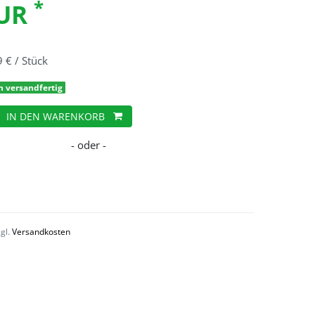
*
EUR
9 € / Stück
h versandfertig
IN DEN WARENKORB
zgl.
Versandkosten