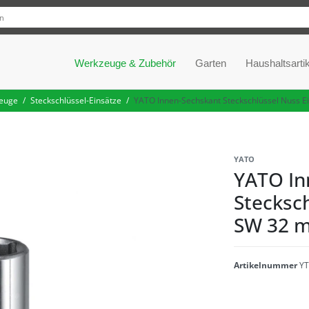
Werkzeuge & Zubehör
Garten
Haushaltsartik
euge
Steckschlüssel-Einsätze
YATO Innen-Sechskant Steckschlüssel Nuss E
YATO
YATO In
Stecksch
SW 32 m
Artikelnummer
YT