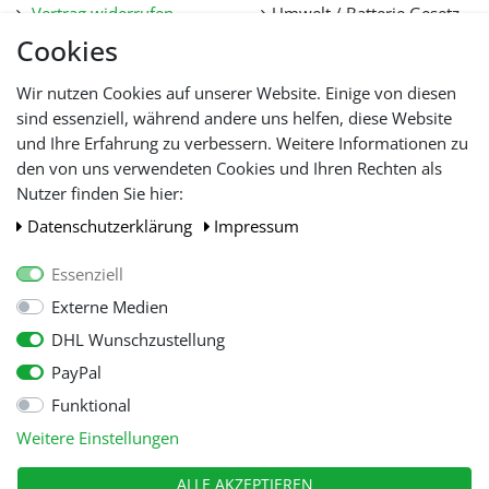
Vertrag widerrufen
Umwelt / Batterie Gesetz
Datenschutz
Stellenangebote
Cookies
Hilfe
Lieferfristen und
Wir nutzen Cookies auf unserer Website. Einige von diesen
Lieferbeschränkung
sind essenziell, während andere uns helfen, diese Website
und Ihre Erfahrung zu verbessern. Weitere Informationen zu
den von uns verwendeten Cookies und Ihren Rechten als
WIR AKZEPTIEREN
Nutzer finden Sie hier:
Daten­schutz­erklärung
Impressum
Essenziell
Externe Medien
DHL Wunschzustellung
PayPal
Funktional
Alle Preise inkl. gesetzl. Mehwersteuer zzgl.
Versandkosten
, wenn nicht
Weitere Einstellungen
anders beschrieben.
© Copyright 2026 Tooltraders GmbH. Alle Rechte vorbehalten
ALLE AKZEPTIEREN