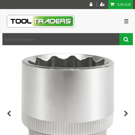
0,00 EUR
☰