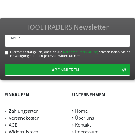
TOOLTRADERS Newsletter
E-MAIL *
Hiermit bestätige ich, dass ich die
Daten­schutz­erklärung
gelesen habe. Meine
Einwilligung kann ich jederzeit widerrufen.**
ABONNIEREN
EINKAUFEN
UNTERNEHMEN
Zahlungsarten
Home
Versandkosten
Über uns
AGB
Kontakt
Widerrufsrecht
Impressum