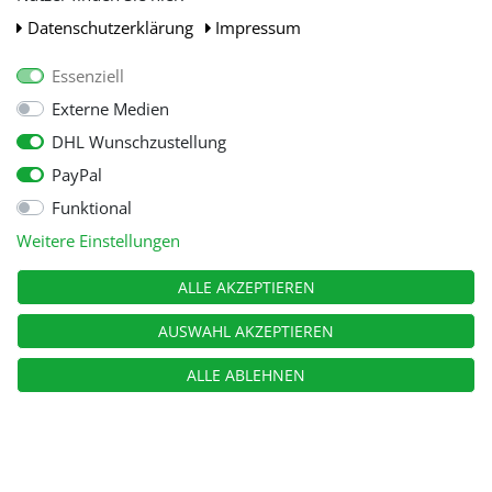
Daten­schutz­erklärung
Impressum
Essenziell
Externe Medien
DHL Wunschzustellung
PayPal
Funktional
Alle Preise inkl. gesetzl. Mehwersteuer zzgl.
Versandkosten
, wenn nicht
Weitere Einstellungen
anders beschrieben.
© Copyright 2026 Tooltraders GmbH. Alle Rechte vorbehalten
ALLE AKZEPTIEREN
AUSWAHL AKZEPTIEREN
ALLE ABLEHNEN