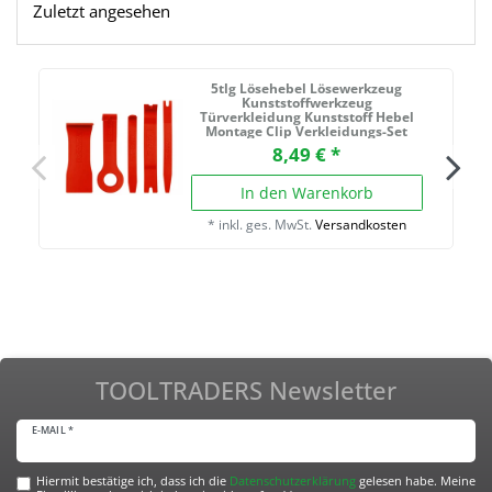
Zuletzt angesehen
5tlg Lösehebel Lösewerkzeug
Kunststoffwerkzeug
Türverkleidung Kunststoff Hebel
Montage Clip Verkleidungs-Set
8,49 € *
In den Warenkorb
*
inkl. ges. MwSt.
Versandkosten
TOOLTRADERS Newsletter
E-MAIL *
Hiermit bestätige ich, dass ich die
Daten­schutz­erklärung
gelesen habe. Meine