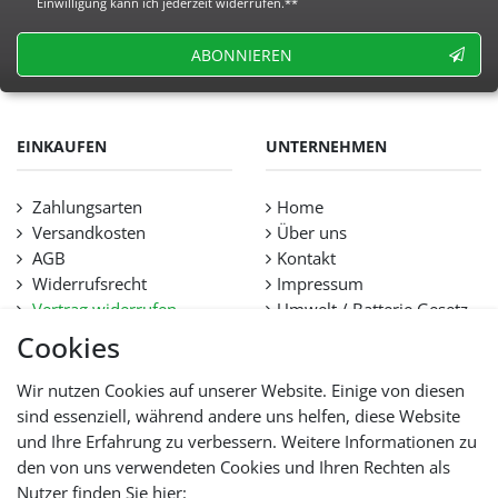
Einwilligung kann ich jederzeit widerrufen.**
ABONNIEREN
EINKAUFEN
UNTERNEHMEN
Zahlungsarten
Home
Versandkosten
Über uns
AGB
Kontakt
Widerrufsrecht
Impressum
Vertrag widerrufen
Umwelt / Batterie Gesetz
Datenschutz
Stellenangebote
Cookies
Hilfe
Lieferfristen und
Wir nutzen Cookies auf unserer Website. Einige von diesen
Lieferbeschränkung
sind essenziell, während andere uns helfen, diese Website
und Ihre Erfahrung zu verbessern. Weitere Informationen zu
den von uns verwendeten Cookies und Ihren Rechten als
WIR AKZEPTIEREN
Nutzer finden Sie hier: