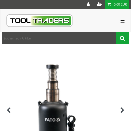
0,00 EUR
☰