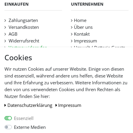
EINKAUFEN
UNTERNEHMEN
Zahlungsarten
Home
Versandkosten
Über uns
AGB
Kontakt
Widerrufsrecht
Impressum
Vertrag widerrufen
Umwelt / Batterie Gesetz
Datenschutz
Stellenangebote
Cookies
Hilfe
Lieferfristen und
Wir nutzen Cookies auf unserer Website. Einige von diesen
Lieferbeschränkung
sind essenziell, während andere uns helfen, diese Website
und Ihre Erfahrung zu verbessern. Weitere Informationen zu
den von uns verwendeten Cookies und Ihren Rechten als
WIR AKZEPTIEREN
Nutzer finden Sie hier:
Daten­schutz­erklärung
Impressum
Essenziell
Externe Medien