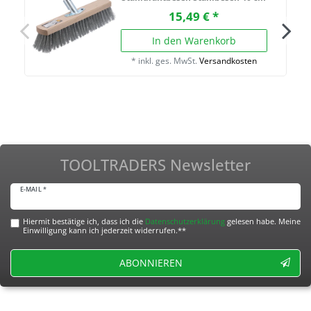
15,49 € *
In den Warenkorb
*
inkl. ges. MwSt.
Versandkosten
TOOLTRADERS Newsletter
E-MAIL *
Hiermit bestätige ich, dass ich die
Daten­schutz­erklärung
gelesen habe. Meine
Einwilligung kann ich jederzeit widerrufen.**
ABONNIEREN