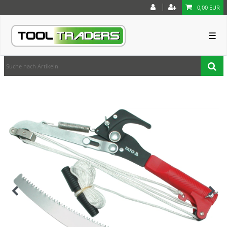
0,00 EUR
☰