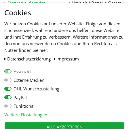
Vertrag widerrufen
Umwelt / Batterie Gesetz
Datenschutz
Stellenangebote
Cookies
Hilfe
Lieferfristen und
Wir nutzen Cookies auf unserer Website. Einige von diesen
Lieferbeschränkung
sind essenziell, während andere uns helfen, diese Website
und Ihre Erfahrung zu verbessern. Weitere Informationen zu
den von uns verwendeten Cookies und Ihren Rechten als
WIR AKZEPTIEREN
Nutzer finden Sie hier:
Daten­schutz­erklärung
Impressum
Essenziell
Externe Medien
DHL Wunschzustellung
PayPal
Funktional
Alle Preise inkl. gesetzl. Mehwersteuer zzgl.
Versandkosten
, wenn nicht
Weitere Einstellungen
anders beschrieben.
© Copyright 2026 Tooltraders GmbH. Alle Rechte vorbehalten
ALLE AKZEPTIEREN