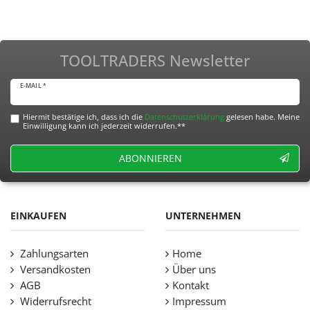
Schraubenzieher Kreuzschrauben
Dreher-Set, Satz 10-Tlg
15,29 € *
In den Warenkorb
TOOLTRADERS Newsletter
*
inkl. ges. MwSt.
Versandkosten
E-MAIL *
Hiermit bestätige ich, dass ich die
Daten­schutz­erklärung
gelesen habe. Meine
Einwilligung kann ich jederzeit widerrufen.**
ABONNIEREN
EINKAUFEN
UNTERNEHMEN
Zahlungsarten
Home
Versandkosten
Über uns
AGB
Kontakt
Widerrufsrecht
Impressum