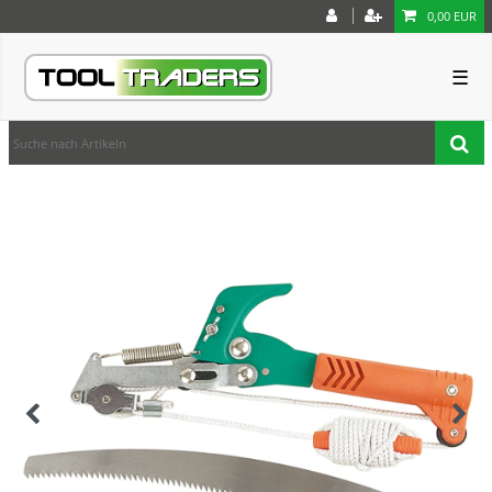
0,00 EUR
☰