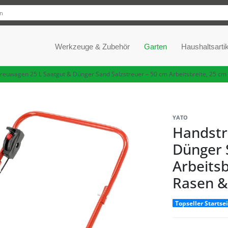
Werkzeuge & Zubehör
Garten
Haushaltsartik
reuwagen 25 L Saatgut & Dünger Sand Salzstreuer – 50 cm Arbeitsbreite, 25 cm
YATO
Handstr
Dünger 
Arbeitsb
Rasen &
Topseller Startse