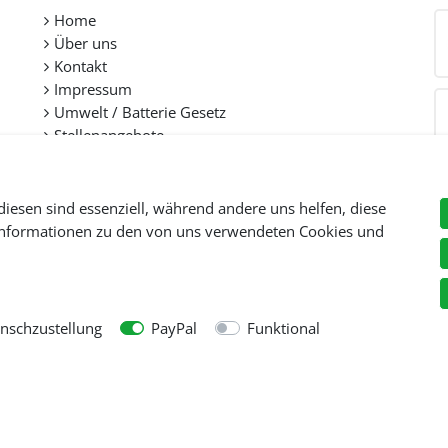
Home
Über uns
Kontakt
Impressum
Umwelt / Batterie Gesetz
Stellenangebote
diesen sind essenziell, während andere uns helfen, diese
 Informationen zu den von uns verwendeten Cookies und
Preise inkl. gesetzl. Mehwersteuer zzgl.
Versandkosten
, wenn nicht anders beschr
© Copyright 2026 Tooltraders GmbH. Alle Rechte vorbehalten
schzustellung
PayPal
Funktional