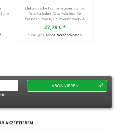
r
Elektronische Pumpensteuerung mit
Drahtbefestigung
chere
Druckschalter Druckwächter für
Klammern Mas
Wasserpumpen, Hauswasserwerk &
Zaunklammern
, A
Gartenpumpen 10 bar mit
4,
27,79 € *
Trockenlaufschutz
n
*
inkl. ges. Mw
*
inkl. ges. MwSt.
Versandkosten
ABONNIEREN
 ich
IR AKZEPTIEREN