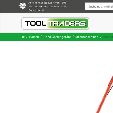
Ab einem Bestellwert von 150€
Kostenloser Versand innerhalb
Deutschland
Garten
Hand Gartengeräte
Streumaschinen
Handst