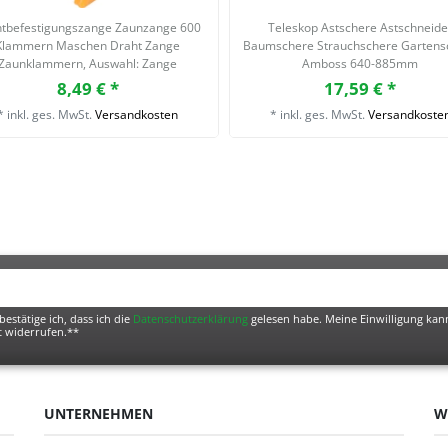
tbefestigungszange Zaunzange 600
Teleskop Astschere Astschneide
Klammern Maschen Draht Zange
Baumschere Strauchschere Gartens
Zaunklammern
, Auswahl: Zange
Amboss 640-885mm
8,49 € *
17,59 € *
*
inkl. ges. MwSt.
Versandkosten
*
inkl. ges. MwSt.
Versandkoste
bestätige ich, dass ich die
Daten­schutz­erklärung
gelesen habe. Meine Einwilligung kann
t widerrufen.**
UNTERNEHMEN
W