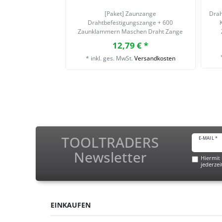
[Paket] Zaunzange
Drah
Drahtbefestigungszange + 600
Zaunklammern Maschen Draht Zange
Klammern
12,79 € *
*
inkl. ges. MwSt.
Versandkosten
TOOLTRADERS
E-MAIL *
Newsletter
Hiermit 
jederzei
EINKAUFEN