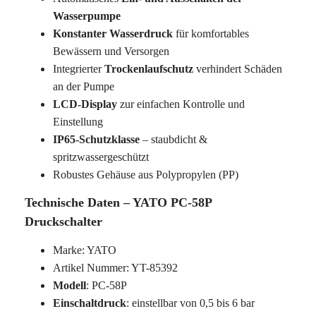
Wasserpumpe
Konstanter Wasserdruck
für komfortables
Bewässern und Versorgen
Integrierter
Trockenlaufschutz
verhindert Schäden
an der Pumpe
LCD-Display
zur einfachen Kontrolle und
Einstellung
IP65-Schutzklasse
– staubdicht &
spritzwassergeschützt
Robustes Gehäuse aus Polypropylen (PP)
Technische Daten – YATO PC-58P
Druckschalter
Marke: YATO
Artikel Nummer: YT-85392
Modell
: PC-58P
Einschaltdruck
: einstellbar von 0,5 bis 6 bar