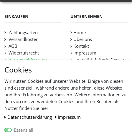
EINKAUFEN
UNTERNEHMEN
Zahlungsarten
Home
Versandkosten
Über uns
AGB
Kontakt
Widerrufsrecht
Impressum
Vertrag widerrufen
Umwelt / Batterie Gesetz
Datenschutz
Stellenangebote
Cookies
Hilfe
Lieferfristen und
Wir nutzen Cookies auf unserer Website. Einige von diesen
Lieferbeschränkung
sind essenziell, während andere uns helfen, diese Website
und Ihre Erfahrung zu verbessern. Weitere Informationen zu
den von uns verwendeten Cookies und Ihren Rechten als
WIR AKZEPTIEREN
Nutzer finden Sie hier:
Daten­schutz­erklärung
Impressum
Essenziell