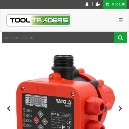
0,00 EUR
☰