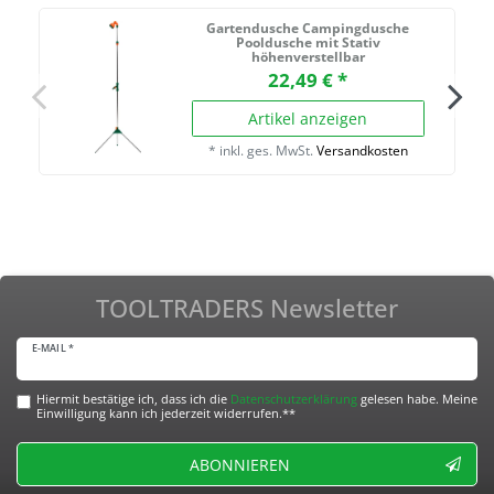
Gartendusche Campingdusche
Pooldusche mit Stativ
höhenverstellbar
22,49 € *
Artikel anzeigen
*
inkl. ges. MwSt.
Versandkosten
TOOLTRADERS Newsletter
E-MAIL *
Hiermit bestätige ich, dass ich die
Daten­schutz­erklärung
gelesen habe. Meine
Einwilligung kann ich jederzeit widerrufen.**
ABONNIEREN