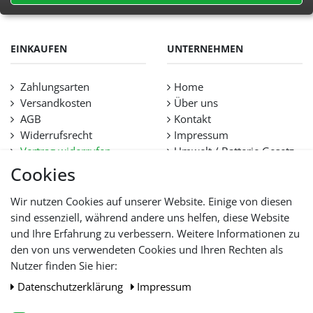
EINKAUFEN
UNTERNEHMEN
Zahlungsarten
Home
Versandkosten
Über uns
AGB
Kontakt
Widerrufsrecht
Impressum
Vertrag widerrufen
Umwelt / Batterie Gesetz
Datenschutz
Stellenangebote
Cookies
Hilfe
Lieferfristen und
Wir nutzen Cookies auf unserer Website. Einige von diesen
Lieferbeschränkung
sind essenziell, während andere uns helfen, diese Website
und Ihre Erfahrung zu verbessern. Weitere Informationen zu
den von uns verwendeten Cookies und Ihren Rechten als
WIR AKZEPTIEREN
Nutzer finden Sie hier:
Daten­schutz­erklärung
Impressum