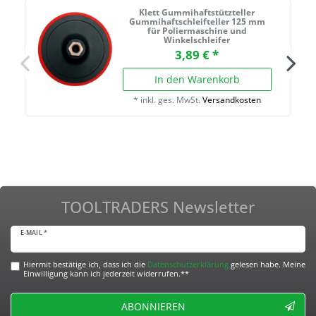
Klett Gummihaftstützteller
Gummihaftschleifteller 125 mm
für Poliermaschine und
Winkelschleifer
3,89 € *
In den Warenkorb
*
inkl. ges. MwSt.
Versandkosten
TOOLTRADERS Newsletter
E-MAIL *
Hiermit bestätige ich, dass ich die
Daten­schutz­erklärung
gelesen habe. Meine
Einwilligung kann ich jederzeit widerrufen.**
ABONNIEREN