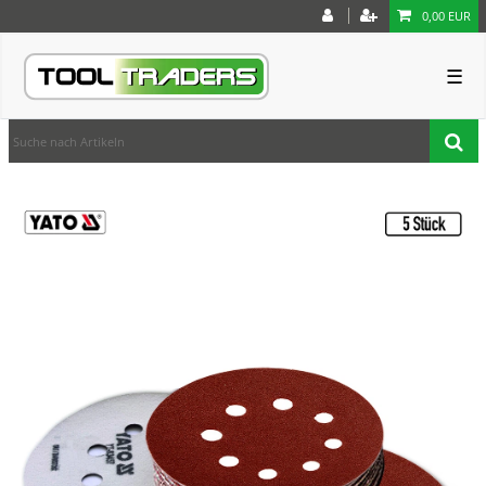
0,00 EUR
☰