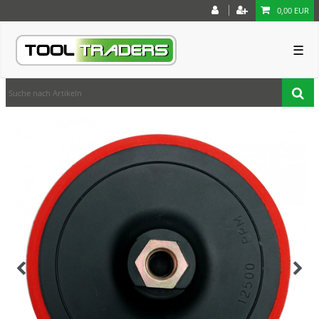
0,00 EUR
☰