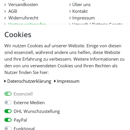
Versandkosten
Über uns
AGB
Kontakt
Widerrufsrecht
Impressum
Vertrag widerrufen
Umwelt / Batterie Gesetz
Datenschutz
Stellenangebote
Cookies
Hilfe
Lieferfristen und
Wir nutzen Cookies auf unserer Website. Einige von diesen
Lieferbeschränkung
sind essenziell, während andere uns helfen, diese Website
und Ihre Erfahrung zu verbessern. Weitere Informationen zu
den von uns verwendeten Cookies und Ihren Rechten als
WIR AKZEPTIEREN
Nutzer finden Sie hier:
Daten­schutz­erklärung
Impressum
Essenziell
Externe Medien
DHL Wunschzustellung
PayPal
Funktional