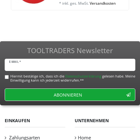
*
inkl. ges. MwSt.
Versandkosten
TOOLTRADERS Newsletter
E-MAIL *
Hiermit bestätige ich, dass ich die
Daten­schutz­erklärung
gelesen habe. Meine
Einwilligung kann ich jederzeit widerrufen.**
ABONNIEREN
EINKAUFEN
UNTERNEHMEN
Zahlungsarten
Home