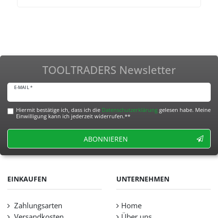
TOOLTRADERS Newsletter
E-MAIL *
Hiermit bestätige ich, dass ich die
Daten­schutz­erklärung
gelesen habe. Meine
Einwilligung kann ich jederzeit widerrufen.**
ABONNIEREN
EINKAUFEN
UNTERNEHMEN
Zahlungsarten
Home
Versandkosten
Über uns