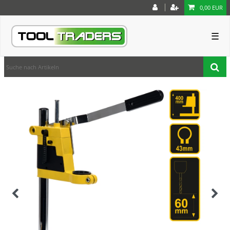
0,00 EUR
☰