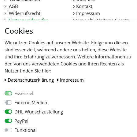
AGB
Kontakt
Widerrufsrecht
Impressum
Vertrag widerrufen
Umwelt / Batterie Gesetz
Datenschutz
Stellenangebote
Cookies
Hilfe
Lieferfristen und
Wir nutzen Cookies auf unserer Website. Einige von diesen
Lieferbeschränkung
sind essenziell, während andere uns helfen, diese Website
und Ihre Erfahrung zu verbessern. Weitere Informationen zu
den von uns verwendeten Cookies und Ihren Rechten als
WIR AKZEPTIEREN
Nutzer finden Sie hier:
Daten­schutz­erklärung
Impressum
Essenziell
Externe Medien
DHL Wunschzustellung
PayPal
Funktional
Alle Preise inkl. gesetzl. Mehwersteuer zzgl.
Versandkosten
, wenn nicht