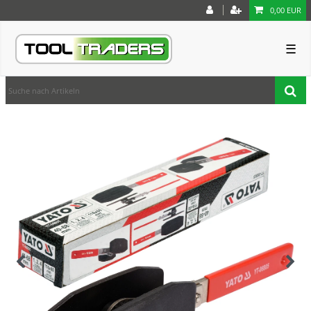
0,00 EUR
☰