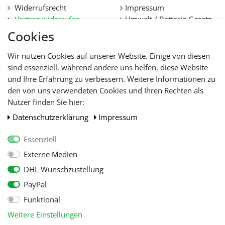
Widerrufsrecht
Impressum
Vertrag widerrufen
Umwelt / Batterie Gesetz
Datenschutz
Stellenangebote
Cookies
Hilfe
Lieferfristen und
Wir nutzen Cookies auf unserer Website. Einige von diesen
Lieferbeschränkung
sind essenziell, während andere uns helfen, diese Website
und Ihre Erfahrung zu verbessern. Weitere Informationen zu
den von uns verwendeten Cookies und Ihren Rechten als
WIR AKZEPTIEREN
Nutzer finden Sie hier:
Daten­schutz­erklärung
Impressum
Essenziell
Externe Medien
DHL Wunschzustellung
PayPal
Funktional
Alle Preise inkl. gesetzl. Mehwersteuer zzgl.
Versandkosten
, wenn nicht
Weitere Einstellungen
anders beschrieben.