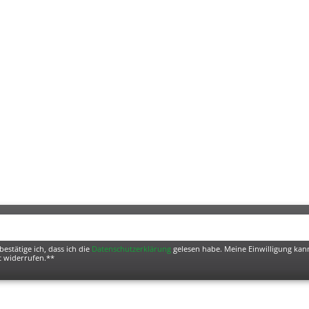
bestätige ich, dass ich die
Daten­schutz­erklärung
gelesen habe. Meine Einwilligung kann
t widerrufen.**