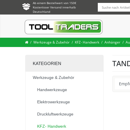
Ab einem Bestellwert von 150€
Kostenloser Versand innerhalb
Deutschland
Werkzeuge & Zubehör
KFZ- Handwerk
Anhänger
Au
TAN
KATEGORIEN
Werkzeuge & Zubehör
Handwerkzeuge
Elektrowerkzeuge
Druckluftwerkzeuge
KFZ- Handwerk