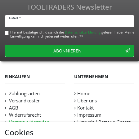
TOOLTRADERS Newsletter
E-MAIL *
Hiermit bestätige ich, dass ich die
Daten­schutz­erklärung
gelesen habe. Meine
Einwilligung kann ich jederzeit widerrufen.**
ABONNIEREN
EINKAUFEN
UNTERNEHMEN
Zahlungsarten
Home
Versandkosten
Über uns
AGB
Kontakt
Widerrufsrecht
Impressum
Vertrag widerrufen
Umwelt / Batterie Gesetz
Datenschutz
Stellenangebote
Cookies
Hilfe