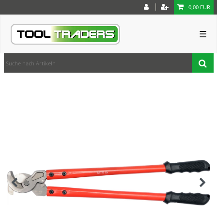
0,00 EUR
☰