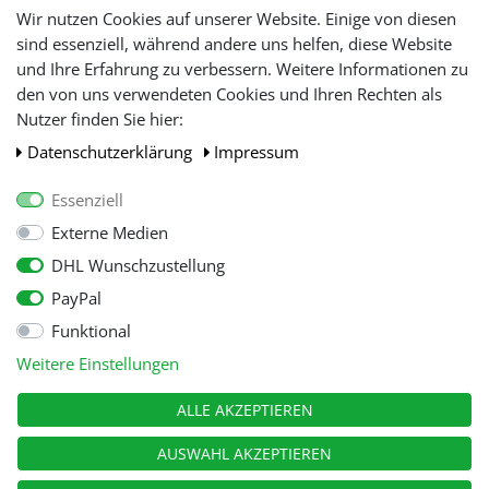
Lieferfristen und
Wir nutzen Cookies auf unserer Website. Einige von diesen
Lieferbeschränkung
sind essenziell, während andere uns helfen, diese Website
und Ihre Erfahrung zu verbessern. Weitere Informationen zu
den von uns verwendeten Cookies und Ihren Rechten als
WIR AKZEPTIEREN
Nutzer finden Sie hier:
Daten­schutz­erklärung
Impressum
Essenziell
Externe Medien
DHL Wunschzustellung
PayPal
Funktional
Alle Preise inkl. gesetzl. Mehwersteuer zzgl.
Versandkosten
, wenn nicht
Weitere Einstellungen
anders beschrieben.
© Copyright 2026 Tooltraders GmbH. Alle Rechte vorbehalten
ALLE AKZEPTIEREN
AUSWAHL AKZEPTIEREN