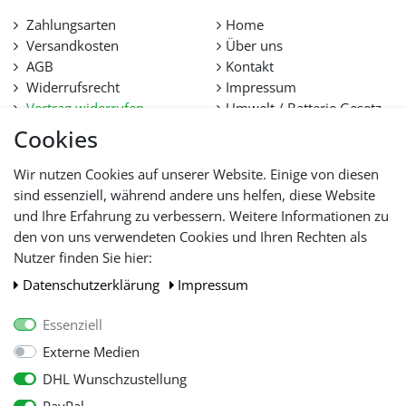
Zahlungsarten
Home
Versandkosten
Über uns
AGB
Kontakt
Widerrufsrecht
Impressum
Vertrag widerrufen
Umwelt / Batterie Gesetz
Datenschutz
Stellenangebote
Cookies
Hilfe
Lieferfristen und
Wir nutzen Cookies auf unserer Website. Einige von diesen
Lieferbeschränkung
sind essenziell, während andere uns helfen, diese Website
und Ihre Erfahrung zu verbessern. Weitere Informationen zu
den von uns verwendeten Cookies und Ihren Rechten als
WIR AKZEPTIEREN
Nutzer finden Sie hier:
Daten­schutz­erklärung
Impressum
Essenziell
Externe Medien
DHL Wunschzustellung