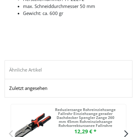
max.
Schneiddurchmesser 50 mm
Gewicht: ca.
600 gr
Ähnliche Artikel
Zuletzt angesehen
Reduzierzange Rohreinziehzange
Fallrohr Einziehzange gerader
Dachdecker Spengler Zange 260
mm 45mm Rohreinziehzange
Rohrkorrekturzange Fallrohre
Rohre Dachdecker Spengler
12,29 € *
Ofenrohr 260mm 5 Klingen