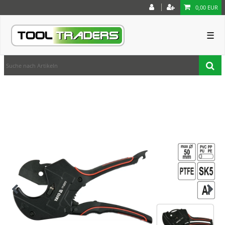
0,00 EUR
☰