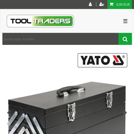
0,00 EUR
☰