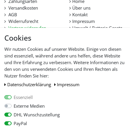
Zahlungsarten
Home
Versandkosten
Über uns
AGB
Kontakt
Widerrufsrecht
Impressum
Vertrag widerrufen
Umwelt / Batterie Gesetz
Datenschutz
Stellenangebote
Cookies
Hilfe
Lieferfristen und
Wir nutzen Cookies auf unserer Website. Einige von diesen
Lieferbeschränkung
sind essenziell, während andere uns helfen, diese Website
und Ihre Erfahrung zu verbessern. Weitere Informationen zu
den von uns verwendeten Cookies und Ihren Rechten als
WIR AKZEPTIEREN
Nutzer finden Sie hier:
Daten­schutz­erklärung
Impressum
Essenziell
Externe Medien
DHL Wunschzustellung
PayPal