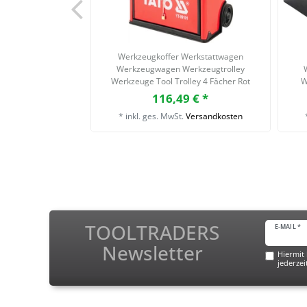
Werkzeugkoffer Werkstattwagen
Werkzeugwagen Werkzeugtrolley
Werkzeuge Tool Trolley 4 Fächer Rot
W
116,49 € *
*
inkl. ges. MwSt.
Versandkosten
TOOLTRADERS
E-MAIL *
Newsletter
Hiermit 
jederzei