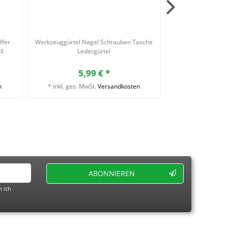
ffer
Werkzeuggürtel Nagel Schrauben Tasche
Werkzeuggürtel Ta
ll
Ledergürtel
Bohrmaschine Sch
Tasche 
5,99 € *
5,
n
*
inkl. ges. MwSt.
Versandkosten
*
inkl. ges. Mw
ABONNIEREN
 ich