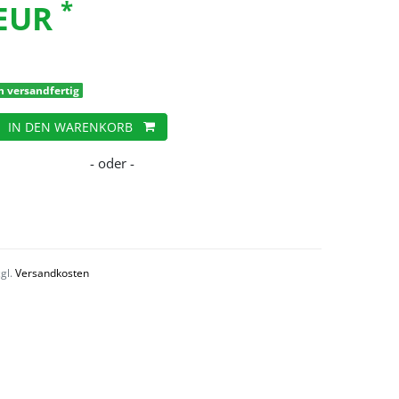
*
 EUR
h versandfertig
IN DEN WARENKORB
zgl.
Versandkosten