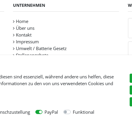
UNTERNEHMEN
W
Home
Über uns
Kontakt
Impressum
Umwelt / Batterie Gesetz
Stellenangebote
diesen sind essenziell, während andere uns helfen, diese
 Informationen zu den von uns verwendeten Cookies und
Preise inkl. gesetzl. Mehwersteuer zzgl.
Versandkosten
, wenn nicht anders beschr
© Copyright 2026 Tooltraders GmbH. Alle Rechte vorbehalten
schzustellung
PayPal
Funktional