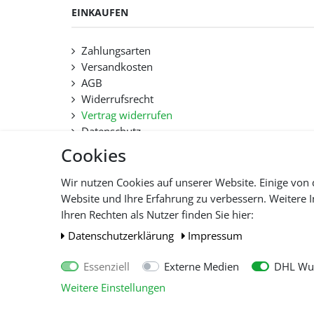
EINKAUFEN
Zahlungsarten
Versandkosten
AGB
Widerrufsrecht
Vertrag widerrufen
Datenschutz
Hilfe
Cookies
Lieferfristen und Lieferbeschränkung
Wir nutzen Cookies auf unserer Website. Einige von 
Website und Ihre Erfahrung zu verbessern. Weitere
Alle 
Ihren Rechten als Nutzer finden Sie hier:
Daten­schutz­erklärung
Impressum
Essenziell
Externe Medien
DHL Wun
Weitere Einstellungen