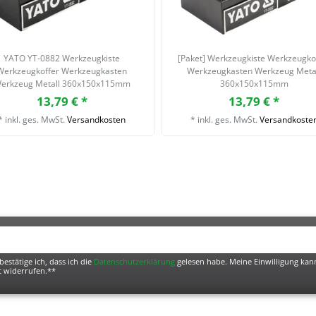
YATO YT-0882 Werkzeugkiste
[Paket] Werkzeugkiste Werkzeugko
Werkzeugkoffer Werkzeugkasten
Werkzeugkasten Werkzeug Meta
erkzeug Metall 360x150x115mm
360x150x115mm
13,79 € *
13,79 € *
*
inkl. ges. MwSt.
Versandkosten
*
inkl. ges. MwSt.
Versandkoste
bestätige ich, dass ich die
Daten­schutz­erklärung
gelesen habe. Meine Einwilligung kann
t widerrufen.**