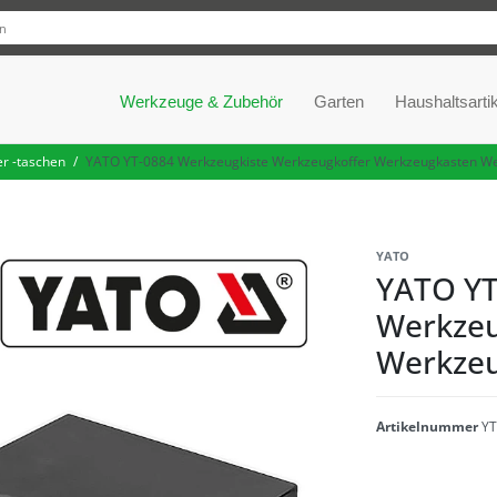
Werkzeuge & Zubehör
Garten
Haushaltsartik
r -taschen
YATO YT-0884 Werkzeugkiste Werkzeugkoffer Werkzeugkasten W
YATO
YATO YT
Werkzeu
Werkze
Artikelnummer
YT