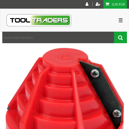
0,00 EUR
☰