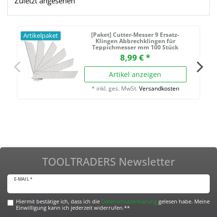
Zuletzt angesehen
[Paket] Cutter-Messer 9 Ersatz-
Artikelpaket
Klingen Abbrechklingen für
Teppichmesser mm 100 Stück
8,99 € *
Artikel anzeigen
*
inkl. ges. MwSt.
Versandkosten
TOOLTRADERS Newsletter
E-MAIL *
Hiermit bestätige ich, dass ich die
Daten­schutz­erklärung
gelesen habe. Meine
Einwilligung kann ich jederzeit widerrufen.**