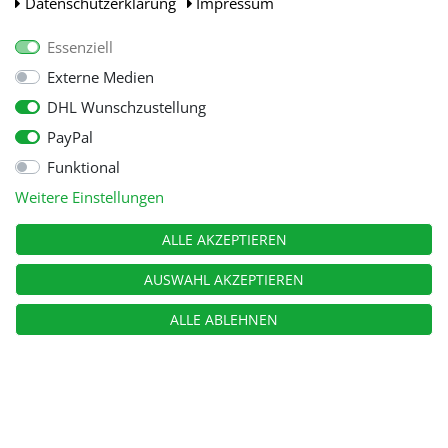
Daten­schutz­erklärung
Impressum
Essenziell
Externe Medien
DHL Wunschzustellung
PayPal
Funktional
Alle Preise inkl. gesetzl. Mehwersteuer zzgl.
Versandkosten
, wenn nicht
Weitere Einstellungen
anders beschrieben.
© Copyright 2026 Tooltraders GmbH. Alle Rechte vorbehalten
ALLE AKZEPTIEREN
AUSWAHL AKZEPTIEREN
ALLE ABLEHNEN