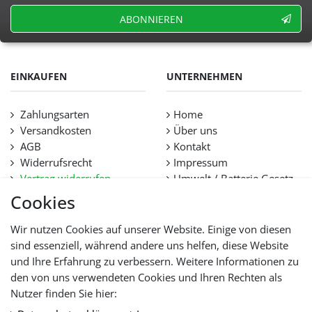
ABONNIEREN
EINKAUFEN
UNTERNEHMEN
Zahlungsarten
Home
Versandkosten
Über uns
AGB
Kontakt
Widerrufsrecht
Impressum
Vertrag widerrufen
Umwelt / Batterie Gesetz
Datenschutz
Stellenangebote
Cookies
Hilfe
Lieferfristen und
Wir nutzen Cookies auf unserer Website. Einige von diesen
Lieferbeschränkung
sind essenziell, während andere uns helfen, diese Website
und Ihre Erfahrung zu verbessern. Weitere Informationen zu
den von uns verwendeten Cookies und Ihren Rechten als
WIR AKZEPTIEREN
Nutzer finden Sie hier: