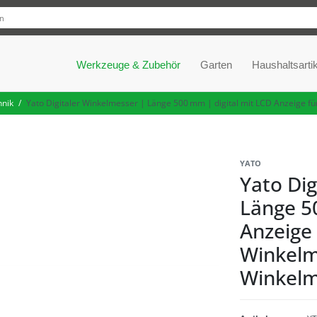
Werkzeuge & Zubehör
Garten
Haushaltsartik
hnik
Yato Digitaler Winkelmesser | Länge 500 mm | digital mit LCD Anzeige f
YATO
Yato Dig
Länge 5
Anzeige 
Winkelm
Winkelm