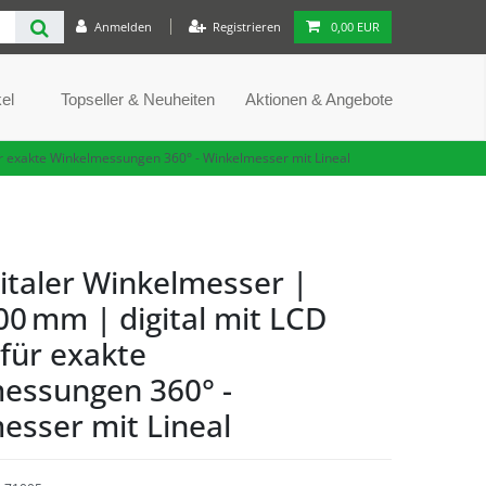
Anmelden
Registrieren
0,00 EUR
el
Topseller & Neuheiten
Aktionen & Angebote
ür exakte Winkelmessungen 360° - Winkelmesser mit Lineal
italer Winkelmesser |
00 mm | digital mit LCD
für exakte
essungen 360° -
esser mit Lineal