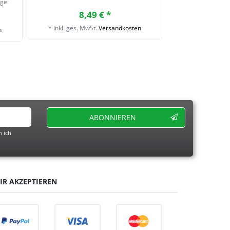
nge:
exakte Winke
Winkelmes
8,49 € *
21,
*
inkl. ges. MwSt.
Versandkosten
n
*
inkl. ges. Mw
ABONNIEREN
 ich
IR AKZEPTIEREN