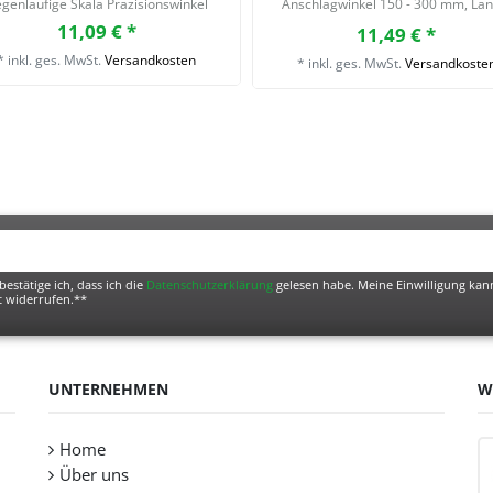
genläufige Skala Präzisionswinkel
Anschlagwinkel 150 - 300 mm
, Lä
Multifunktionswinkel 300mm
11,09 € *
11,49 € *
*
inkl. ges. MwSt.
Versandkosten
*
inkl. ges. MwSt.
Versandkoste
bestätige ich, dass ich die
Daten­schutz­erklärung
gelesen habe. Meine Einwilligung kann
t widerrufen.**
UNTERNEHMEN
W
Home
Über uns