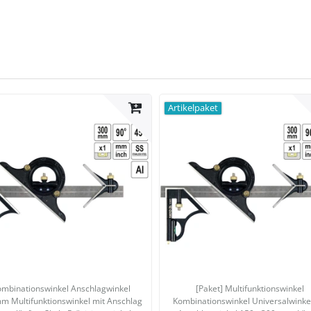
Artikelpaket
mbinationswinkel Anschlagwinkel
[Paket] Multifunktionswinkel
m Multifunktionswinkel mit Anschlag
Kombinationswinkel Universalwinke