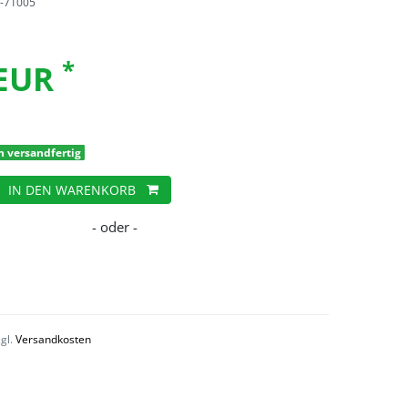
-71005
*
 EUR
h versandfertig
IN DEN WARENKORB
zgl.
Versandkosten