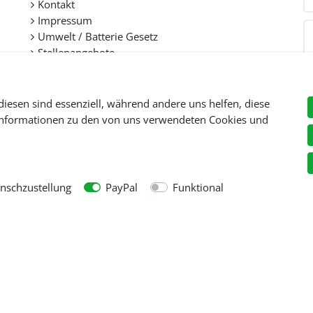
Kontakt
Impressum
Umwelt / Batterie Gesetz
Stellenangebote
diesen sind essenziell, während andere uns helfen, diese
 Informationen zu den von uns verwendeten Cookies und
Preise inkl. gesetzl. Mehwersteuer zzgl.
Versandkosten
, wenn nicht anders beschr
© Copyright 2026 Tooltraders GmbH. Alle Rechte vorbehalten
schzustellung
PayPal
Funktional