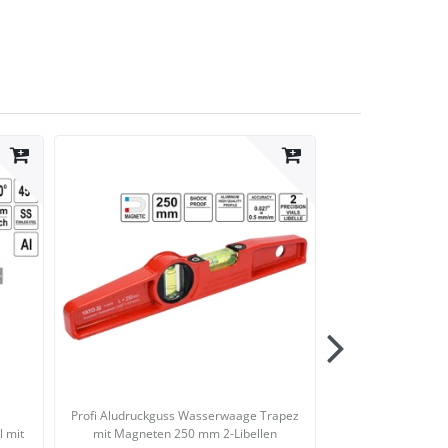
Profi Aludruckguss Wasserwaage Trapez
Yato Digitaler 
l mit
mit Magneten 250 mm 2-Libellen
300 mm | digital