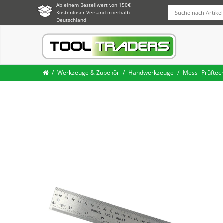
Ab einem Bestellwert von 150€
Kostenloser Versand innerhalb
Deutschland
Werkzeuge & Zubehör
Handwerkzeuge
Mess- Prüftec