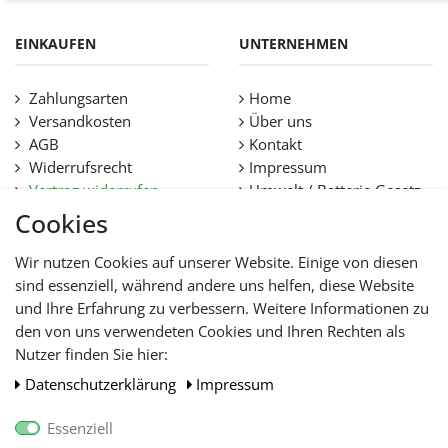
EINKAUFEN
UNTERNEHMEN
Zahlungsarten
Home
Versandkosten
Über uns
AGB
Kontakt
Widerrufsrecht
Impressum
Vertrag widerrufen
Umwelt / Batterie Gesetz
Datenschutz
Stellenangebote
Cookies
Hilfe
Lieferfristen und
Wir nutzen Cookies auf unserer Website. Einige von diesen
Lieferbeschränkung
sind essenziell, während andere uns helfen, diese Website
und Ihre Erfahrung zu verbessern. Weitere Informationen zu
den von uns verwendeten Cookies und Ihren Rechten als
WIR AKZEPTIEREN
Nutzer finden Sie hier:
Daten­schutz­erklärung
Impressum
Essenziell