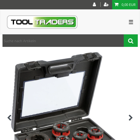
0,00 EUR
☰