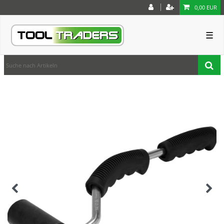
0,00 EUR
☰