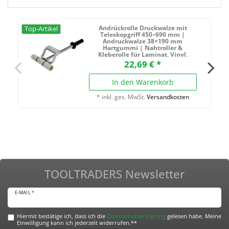
Andrückrolle Druckwalze mit
Top-Artikel
Teleskopgriff 450–690 mm |
Andruckwalze 38×190 mm
Hartgummi | Nahtroller &
Kleberolle für Laminat, Vinyl,
Teppich, Fliesen & Wandbeläge |
22,69 € *
Stahlgriff Montagewerkzeug
In den Warenkorb
*
inkl. ges. MwSt.
Versandkosten
TOOLTRADERS Newsletter
E-MAIL *
Hiermit bestätige ich, dass ich die
Daten­schutz­erklärung
gelesen habe. Meine
Einwilligung kann ich jederzeit widerrufen.**