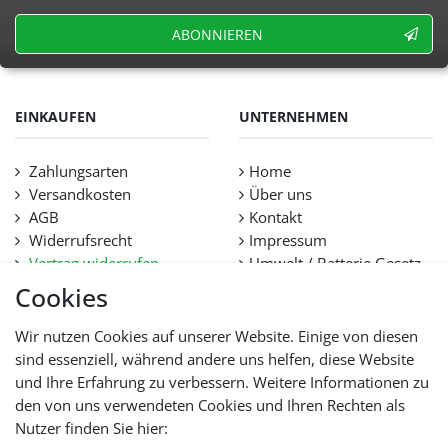
ABONNIEREN
EINKAUFEN
UNTERNEHMEN
Zahlungsarten
Home
Versandkosten
Über uns
AGB
Kontakt
Widerrufsrecht
Impressum
Vertrag widerrufen
Umwelt / Batterie Gesetz
Datenschutz
Stellenangebote
Cookies
Hilfe
Lieferfristen und
Wir nutzen Cookies auf unserer Website. Einige von diesen
Lieferbeschränkung
sind essenziell, während andere uns helfen, diese Website
und Ihre Erfahrung zu verbessern. Weitere Informationen zu
den von uns verwendeten Cookies und Ihren Rechten als
WIR AKZEPTIEREN
Nutzer finden Sie hier: