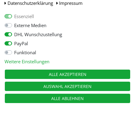
Daten­schutz­erklärung
Impressum
Essenziell
Externe Medien
DHL Wunschzustellung
PayPal
Funktional
Alle Preise inkl. gesetzl. Mehwersteuer zzgl.
Versandkosten
, wenn nicht
Weitere Einstellungen
anders beschrieben.
© Copyright 2026 Tooltraders GmbH. Alle Rechte vorbehalten
ALLE AKZEPTIEREN
AUSWAHL AKZEPTIEREN
ALLE ABLEHNEN