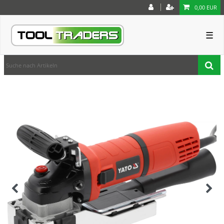
0,00 EUR
☰