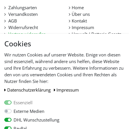
Zahlungsarten
Home
Versandkosten
Über uns
AGB
Kontakt
Widerrufsrecht
Impressum
Vertrag widerrufen
Umwelt / Batterie Gesetz
Datenschutz
Stellenangebote
Cookies
Hilfe
Lieferfristen und
Wir nutzen Cookies auf unserer Website. Einige von diesen
Lieferbeschränkung
sind essenziell, während andere uns helfen, diese Website
und Ihre Erfahrung zu verbessern. Weitere Informationen zu
den von uns verwendeten Cookies und Ihren Rechten als
WIR AKZEPTIEREN
Nutzer finden Sie hier:
Daten­schutz­erklärung
Impressum
Essenziell
Externe Medien
DHL Wunschzustellung
PayPal