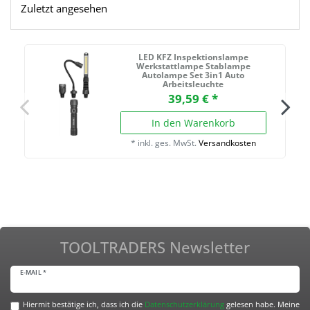
Zuletzt angesehen
LED KFZ Inspektionslampe
Werkstattlampe Stablampe
Autolampe Set 3in1 Auto
Arbeitsleuchte
39,59 € *
In den Warenkorb
*
inkl. ges. MwSt.
Versandkosten
TOOLTRADERS Newsletter
E-MAIL *
Hiermit bestätige ich, dass ich die
Daten­schutz­erklärung
gelesen habe. Meine