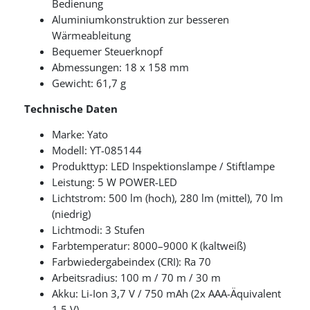
Bedienung
Aluminiumkonstruktion zur besseren
Wärmeableitung
Bequemer Steuerknopf
Abmessungen: 18 x 158 mm
Gewicht: 61,7 g
Technische Daten
Marke: Yato
Modell: YT-085144
Produkttyp: LED Inspektionslampe / Stiftlampe
Leistung: 5 W POWER-LED
Lichtstrom: 500 lm (hoch), 280 lm (mittel), 70 lm
(niedrig)
Lichtmodi: 3 Stufen
Farbtemperatur: 8000–9000 K (kaltweiß)
Farbwiedergabeindex (CRI): Ra 70
Arbeitsradius: 100 m / 70 m / 30 m
Akku: Li-Ion 3,7 V / 750 mAh (2x AAA-Äquivalent
1,5 V)