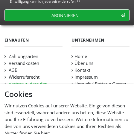
Einwilligung kann ich jederzeit widerrufen.**
ABONNIEREN
EINKAUFEN
UNTERNEHMEN
Zahlungsarten
Home
Versandkosten
Über uns
AGB
Kontakt
Widerrufsrecht
Impressum
Vertrag widerrufen
Umwelt / Batterie Gesetz
Datenschutz
Stellenangebote
Cookies
Hilfe
Lieferfristen und
Wir nutzen Cookies auf unserer Website. Einige von diesen
Lieferbeschränkung
sind essenziell, während andere uns helfen, diese Website
und Ihre Erfahrung zu verbessern. Weitere Informationen zu
den von uns verwendeten Cookies und Ihren Rechten als
WIR AKZEPTIEREN
Nutzer finden Sie hier: