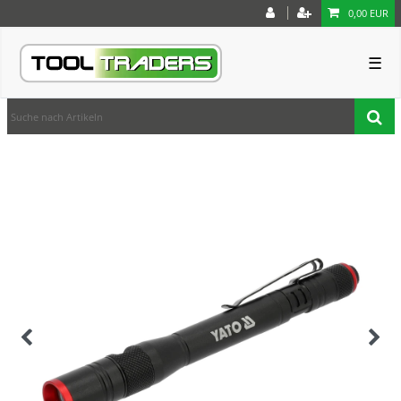
0,00 EUR
☰