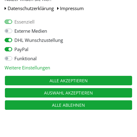
Daten­schutz­erklärung
Impressum
Essenziell
Externe Medien
DHL Wunschzustellung
PayPal
Funktional
Alle Preise inkl. gesetzl. Mehwersteuer zzgl.
Versandkosten
, wenn nicht
Weitere Einstellungen
anders beschrieben.
© Copyright 2026 Tooltraders GmbH. Alle Rechte vorbehalten
ALLE AKZEPTIEREN
AUSWAHL AKZEPTIEREN
ALLE ABLEHNEN