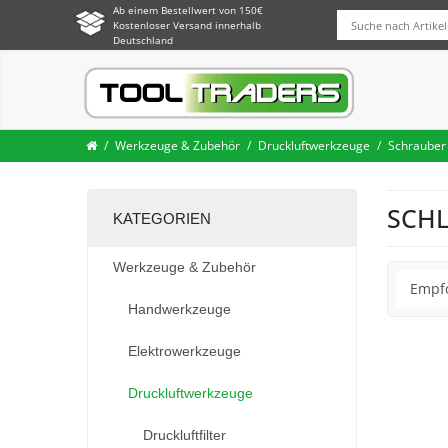
Ab einem Bestellwert von 150€
Kostenloser Versand innerhalb
Deutschland
Werkzeuge & Zubehör
Druckluftwerkzeuge
Schrauber
SCH
KATEGORIEN
Werkzeuge & Zubehör
Handwerkzeuge
Elektrowerkzeuge
Druckluftwerkzeuge
Druckluftfilter