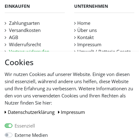
EINKAUFEN
UNTERNEHMEN
Zahlungsarten
Home
Versandkosten
Über uns
AGB
Kontakt
Widerrufsrecht
Impressum
Vertrag widerrufen
Umwelt / Batterie Gesetz
Datenschutz
Stellenangebote
Cookies
Hilfe
Lieferfristen und
Wir nutzen Cookies auf unserer Website. Einige von diesen
Lieferbeschränkung
sind essenziell, während andere uns helfen, diese Website
und Ihre Erfahrung zu verbessern. Weitere Informationen zu
den von uns verwendeten Cookies und Ihren Rechten als
WIR AKZEPTIEREN
Nutzer finden Sie hier:
Daten­schutz­erklärung
Impressum
Essenziell
Externe Medien