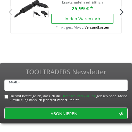
Ersatznadeln erhältlich
25,99 € *
In den Warenkorb
*
inkl. ges. MwSt.
Versandkosten
TOOLTRADERS Newsletter
E-MAIL *
Hiermit bestätige ich, dass ich die
Daten­schutz­erklärung
gelesen habe. Meine
Einwilligung kann ich jederzeit widerrufen.**
ABONNIEREN