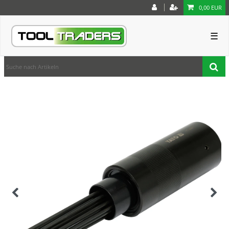
0,00 EUR
☰