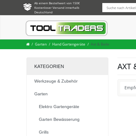
Ab einem Bestellwert von 150€
Kostenloser Versand innerhalb
Deutschland
Garten
Hand Gartengeräte
Axt & Beile
AXT 
KATEGORIEN
Werkzeuge & Zubehör
Garten
Elektro Gartengeräte
Garten Bewässerung
Grills