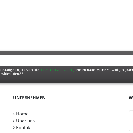
bestätige ich, dass ich die
Daten­schutz­erklärung
gelesen habe. Meine Einwilligung kann
t widerrufen.**
UNTERNEHMEN
W
Home
Über uns
Kontakt