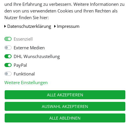
und Ihre Erfahrung zu verbessern. Weitere Informationen zu
den von uns verwendeten Cookies und Ihren Rechten als
WIR AKZEPTIEREN
Nutzer finden Sie hier:
Daten­schutz­erklärung
Impressum
Essenziell
Externe Medien
DHL Wunschzustellung
PayPal
Funktional
Alle Preise inkl. gesetzl. Mehwersteuer zzgl.
Versandkosten
, wenn nicht
Weitere Einstellungen
anders beschrieben.
© Copyright 2026 Tooltraders GmbH. Alle Rechte vorbehalten
ALLE AKZEPTIEREN
AUSWAHL AKZEPTIEREN
ALLE ABLEHNEN