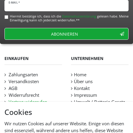
E-MAIL *
Hiermit bestätige ich, dass ich die
Daten­schutz­erklärung
gelesen habe. Meine
Einwilligung kann ich jederzeit widerrufen.**
ABONNIEREN
EINKAUFEN
UNTERNEHMEN
Zahlungsarten
Home
Versandkosten
Über uns
AGB
Kontakt
Widerrufsrecht
Impressum
Vertrag widerrufen
Umwelt / Batterie Gesetz
Datenschutz
Stellenangebote
Cookies
Hilfe
Lieferfristen und
Wir nutzen Cookies auf unserer Website. Einige von diesen
Lieferbeschränkung
sind essenziell, während andere uns helfen, diese Website