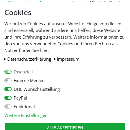
Vertrag widerrufen
Umwelt / Batterie Gesetz
Datenschutz
Stellenangebote
Cookies
Hilfe
Lieferfristen und
Wir nutzen Cookies auf unserer Website. Einige von diesen
Lieferbeschränkung
sind essenziell, während andere uns helfen, diese Website
und Ihre Erfahrung zu verbessern. Weitere Informationen zu
den von uns verwendeten Cookies und Ihren Rechten als
WIR AKZEPTIEREN
Nutzer finden Sie hier:
Daten­schutz­erklärung
Impressum
Essenziell
Externe Medien
DHL Wunschzustellung
PayPal
Funktional
Alle Preise inkl. gesetzl. Mehwersteuer zzgl.
Versandkosten
, wenn nicht
Weitere Einstellungen
anders beschrieben.
© Copyright 2026 Tooltraders GmbH. Alle Rechte vorbehalten
ALLE AKZEPTIEREN