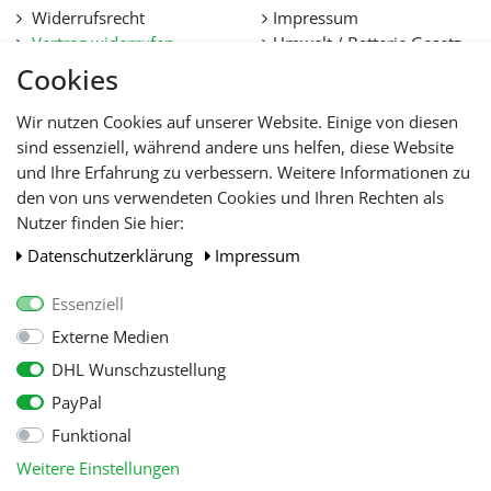
Widerrufsrecht
Impressum
Vertrag widerrufen
Umwelt / Batterie Gesetz
Datenschutz
Stellenangebote
Cookies
Hilfe
Lieferfristen und
Wir nutzen Cookies auf unserer Website. Einige von diesen
Lieferbeschränkung
sind essenziell, während andere uns helfen, diese Website
und Ihre Erfahrung zu verbessern. Weitere Informationen zu
den von uns verwendeten Cookies und Ihren Rechten als
WIR AKZEPTIEREN
Nutzer finden Sie hier:
Daten­schutz­erklärung
Impressum
Essenziell
Externe Medien
DHL Wunschzustellung
PayPal
Funktional
Alle Preise inkl. gesetzl. Mehwersteuer zzgl.
Versandkosten
, wenn nicht
Weitere Einstellungen
anders beschrieben.