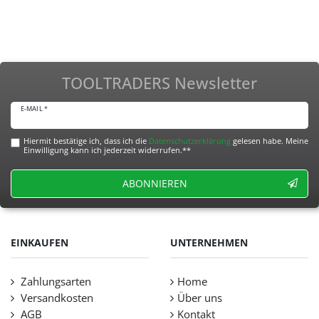
TOOLTRADERS Newsletter
E-MAIL *
Hiermit bestätige ich, dass ich die
Daten­schutz­erklärung
gelesen habe. Meine
Einwilligung kann ich jederzeit widerrufen.**
ABONNIEREN
EINKAUFEN
UNTERNEHMEN
Zahlungsarten
Home
Versandkosten
Über uns
AGB
Kontakt