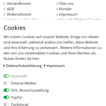
Versandkosten
Über uns
AGB
Kontakt
Widerrufsrecht
Impressum
Vertrag widerrufen
Umwelt / Batterie Gesetz
Datenschutz
Stellenangebote
Cookies
Hilfe
Lieferfristen und
Wir nutzen Cookies auf unserer Website. Einige von diesen
Lieferbeschränkung
sind essenziell, während andere uns helfen, diese Website
und Ihre Erfahrung zu verbessern. Weitere Informationen zu
den von uns verwendeten Cookies und Ihren Rechten als
WIR AKZEPTIEREN
Nutzer finden Sie hier:
Daten­schutz­erklärung
Impressum
Essenziell
Externe Medien
DHL Wunschzustellung
PayPal
Funktional