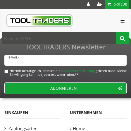
0,00 EUR
☰
TOOLTRADERS Newsletter
E-MAIL *
Hiermit bestätige ich, dass ich die
Daten­schutz­erklärung
gelesen habe. Meine
Einwilligung kann ich jederzeit widerrufen.**
ABONNIEREN
EINKAUFEN
UNTERNEHMEN
Zahlungsarten
Home