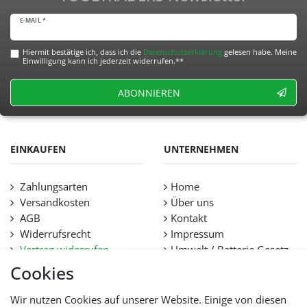
E-MAIL *
Hiermit bestätige ich, dass ich die
Daten­schutz­erklärung
gelesen habe. Meine
Einwilligung kann ich jederzeit widerrufen.**
ABONNIEREN
EINKAUFEN
UNTERNEHMEN
Zahlungsarten
Home
Versandkosten
Über uns
AGB
Kontakt
Widerrufsrecht
Impressum
Vertrag widerrufen
Umwelt / Batterie Gesetz
Datenschutz
Stellenangebote
Cookies
Hilfe
Lieferfristen und
Wir nutzen Cookies auf unserer Website. Einige von diesen