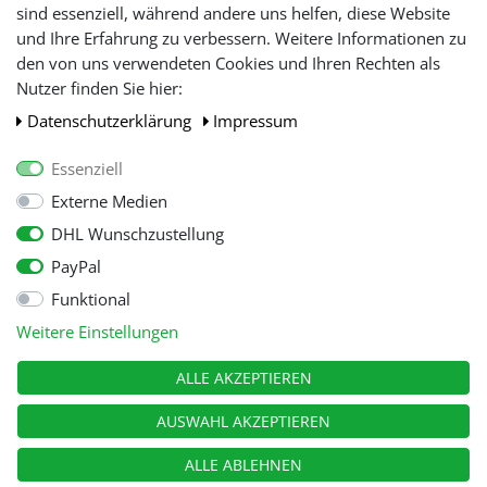
Lieferbeschränkung
sind essenziell, während andere uns helfen, diese Website
und Ihre Erfahrung zu verbessern. Weitere Informationen zu
den von uns verwendeten Cookies und Ihren Rechten als
WIR AKZEPTIEREN
Nutzer finden Sie hier:
Daten­schutz­erklärung
Impressum
Essenziell
Externe Medien
DHL Wunschzustellung
PayPal
Funktional
Alle Preise inkl. gesetzl. Mehwersteuer zzgl.
Versandkosten
, wenn nicht
Weitere Einstellungen
anders beschrieben.
© Copyright 2026 Tooltraders GmbH. Alle Rechte vorbehalten
ALLE AKZEPTIEREN
AUSWAHL AKZEPTIEREN
ALLE ABLEHNEN