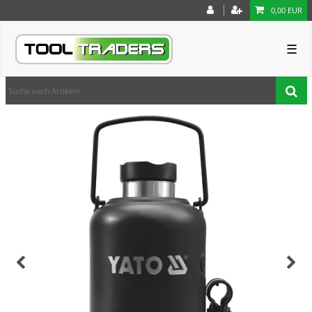
0,00 EUR
☰