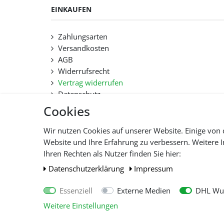
EINKAUFEN
Zahlungsarten
Versandkosten
AGB
Widerrufsrecht
Vertrag widerrufen
Datenschutz
Hilfe
Cookies
Lieferfristen und Lieferbeschränkung
Wir nutzen Cookies auf unserer Website. Einige von 
Website und Ihre Erfahrung zu verbessern. Weitere
Alle 
Ihren Rechten als Nutzer finden Sie hier:
Daten­schutz­erklärung
Impressum
Essenziell
Externe Medien
DHL Wun
Weitere Einstellungen