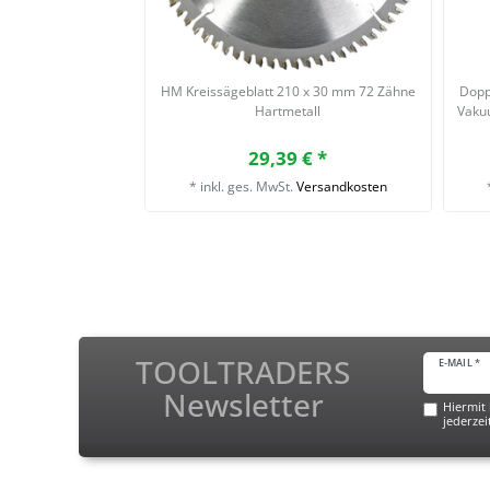
HM Kreissägeblatt 210 x 30 mm 72 Zähne
Dopp
Hartmetall
Vaku
29,39 € *
*
inkl. ges. MwSt.
Versandkosten
TOOLTRADERS
E-MAIL *
Newsletter
Hiermit 
jederzei