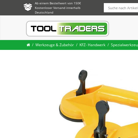
Ab einem Bestellwert von 150€
Kostenloser Versand innerhalb
Deutschland
Werkzeuge & Zubehör
KFZ- Handwerk
Spezialwerkzeu