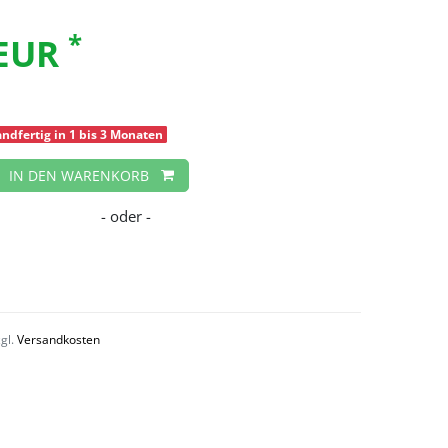
*
 EUR
ndfertig in 1 bis 3 Monaten
IN DEN WARENKORB
zgl.
Versandkosten