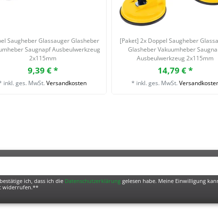
el Saugheber Glassauger Glasheber
[Paket] 2x Doppel Saugheber Glass
umheber Saugnapf Ausbeulwerkzeug
Glasheber Vakuumheber Saugna
2x115mm
Ausbeulwerkzeug 2x115mm
9,39 € *
14,79 € *
*
inkl. ges. MwSt.
Versandkosten
*
inkl. ges. MwSt.
Versandkoste
bestätige ich, dass ich die
Daten­schutz­erklärung
gelesen habe. Meine Einwilligung kann
t widerrufen.**