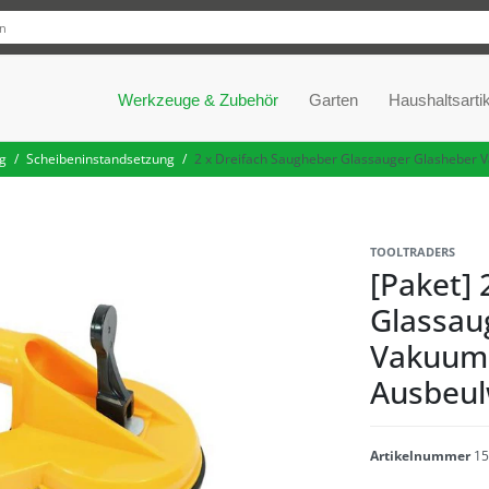
Werkzeuge & Zubehör
Garten
Haushaltsartik
g
Scheibeninstandsetzung
2 x Dreifach Saugheber Glassauger Glashebe
TOOLTRADERS
[Paket] 
Glassau
Vakuumh
Ausbeu
Artikelnummer
15