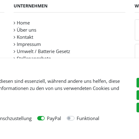
UNTERNEHMEN
W
Home
Über uns
Kontakt
Impressum
Umwelt / Batterie Gesetz
Stellenangebote
diesen sind essenziell, während andere uns helfen, diese
 Informationen zu den von uns verwendeten Cookies und
Preise inkl. gesetzl. Mehwersteuer zzgl.
Versandkosten
, wenn nicht anders beschr
© Copyright 2026 Tooltraders GmbH. Alle Rechte vorbehalten
schzustellung
PayPal
Funktional