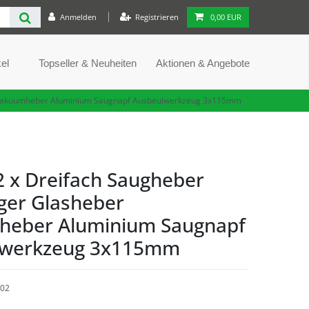
Anmelden
Registrieren
0,00 EUR
el
Topseller & Neuheiten
Aktionen & Angebote
r Vakuumheber Aluminium Saugnapf Ausbeulwerkzeug 3x115mm
2 x Dreifach Saugheber
ger Glasheber
eber Aluminium Saugnapf
lwerkzeug 3x115mm
02