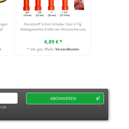
auger
Kunststoff Schon Schaber Satz 4 Tlg.
pf
Klebegewichte Entferner Abstraichersatz
6,89 € *
n
*
inkl. ges. MwSt.
Versandkosten
ABONNIEREN
 ich