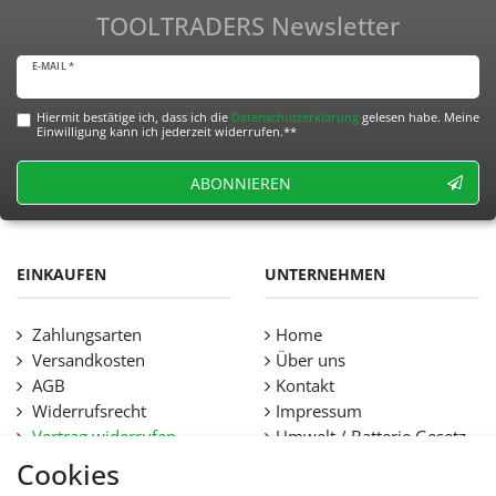
TOOLTRADERS Newsletter
E-MAIL *
Hiermit bestätige ich, dass ich die
Daten­schutz­erklärung
gelesen habe. Meine
Einwilligung kann ich jederzeit widerrufen.**
ABONNIEREN
EINKAUFEN
UNTERNEHMEN
Zahlungsarten
Home
Versandkosten
Über uns
AGB
Kontakt
Widerrufsrecht
Impressum
Vertrag widerrufen
Umwelt / Batterie Gesetz
Datenschutz
Stellenangebote
Cookies
Hilfe