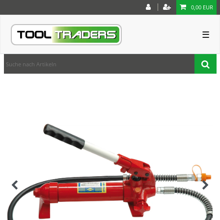
0,00 EUR
☰