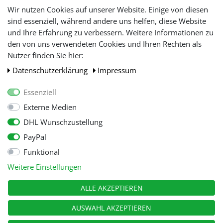
Lieferfristen und
Wir nutzen Cookies auf unserer Website. Einige von diesen
Lieferbeschränkung
sind essenziell, während andere uns helfen, diese Website
und Ihre Erfahrung zu verbessern. Weitere Informationen zu
den von uns verwendeten Cookies und Ihren Rechten als
WIR AKZEPTIEREN
Nutzer finden Sie hier:
Daten­schutz­erklärung
Impressum
Essenziell
Externe Medien
DHL Wunschzustellung
PayPal
Funktional
Alle Preise inkl. gesetzl. Mehwersteuer zzgl.
Versandkosten
, wenn nicht
Weitere Einstellungen
anders beschrieben.
© Copyright 2026 Tooltraders GmbH. Alle Rechte vorbehalten
ALLE AKZEPTIEREN
AUSWAHL AKZEPTIEREN