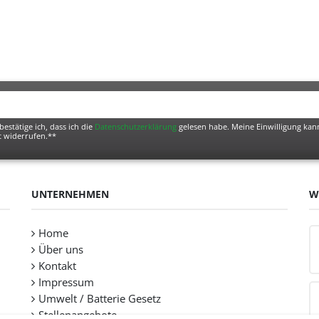
bestätige ich, dass ich die
Daten­schutz­erklärung
gelesen habe. Meine Einwilligung kann
t widerrufen.**
UNTERNEHMEN
W
Home
Über uns
Kontakt
Impressum
Umwelt / Batterie Gesetz
Stellenangebote