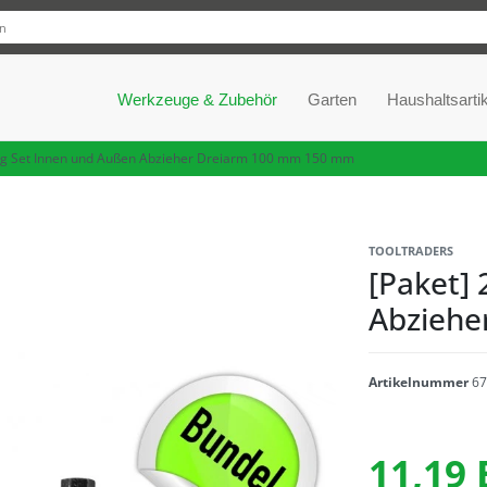
Werkzeuge & Zubehör
Garten
Haushaltsartik
lg Set Innen und Außen Abzieher Dreiarm 100 mm 150 mm
TOOLTRADERS
[Paket] 
Abziehe
Artikelnummer
67
11,19