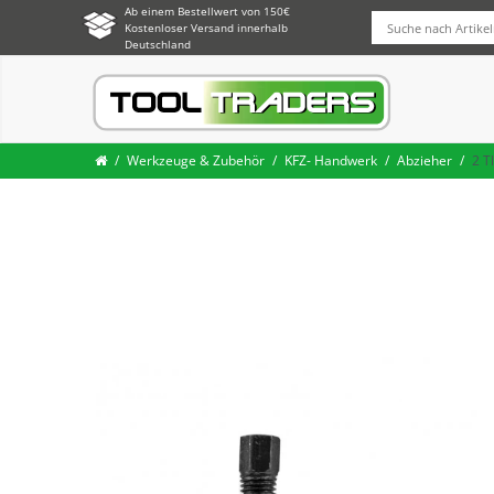
Ab einem Bestellwert von 150€
Kostenloser Versand innerhalb
Deutschland
Werkzeuge & Zubehör
KFZ- Handwerk
Abzieher
2 T