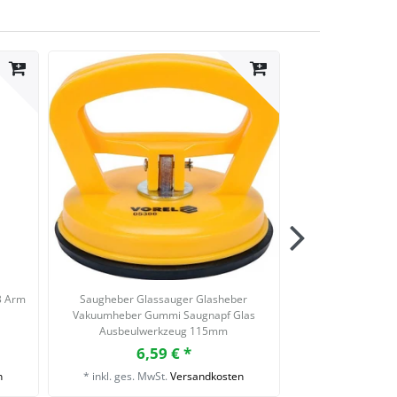
3 Arm
Saugheber Glassauger Glasheber
Gripzange C Kla
Vakuumheber Gummi Saugnapf Glas
Schweißerzange 
Ausbeulwerkzeug 115mm
6,59 € *
7,
n
*
inkl. ges. MwSt.
Versandkosten
*
inkl. ges. Mw