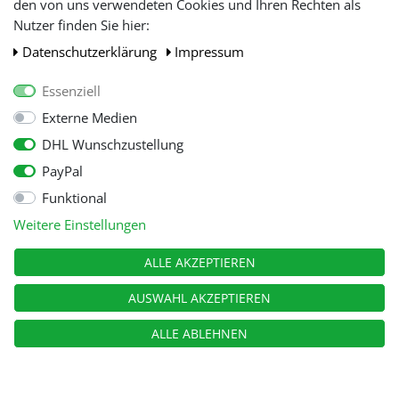
den von uns verwendeten Cookies und Ihren Rechten als
WIR AKZEPTIEREN
Nutzer finden Sie hier:
Daten­schutz­erklärung
Impressum
Essenziell
Externe Medien
DHL Wunschzustellung
PayPal
Funktional
Alle Preise inkl. gesetzl. Mehwersteuer zzgl.
Versandkosten
, wenn nicht
Weitere Einstellungen
anders beschrieben.
© Copyright 2026 Tooltraders GmbH. Alle Rechte vorbehalten
ALLE AKZEPTIEREN
AUSWAHL AKZEPTIEREN
ALLE ABLEHNEN