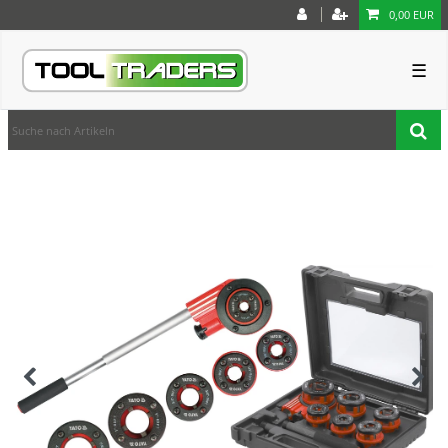
0,00 EUR
☰