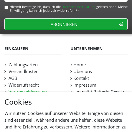
Hiermit bestätige ich, dass ich die
Daten­schutz­erklärung
gelesen habe. Meine
Einwilligung kann ich jederzeit widerrufen.**
ABONNIEREN
EINKAUFEN
UNTERNEHMEN
Zahlungsarten
Home
Versandkosten
Über uns
AGB
Kontakt
Widerrufsrecht
Impressum
Vertrag widerrufen
Umwelt / Batterie Gesetz
Datenschutz
Stellenangebote
Cookies
Hilfe
Lieferfristen und
Wir nutzen Cookies auf unserer Website. Einige von diesen
Lieferbeschränkung
sind essenziell, während andere uns helfen, diese Website
und Ihre Erfahrung zu verbessern. Weitere Informationen zu