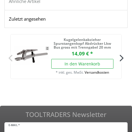
Ähnliche Artikel
Zuletzt angesehen
Kugelgelenkabzieher
A
Spurstangenkopf Abdrücker Lkw
Bus gross mit Trenngabel 20 mm
14,09 € *
In den Warenkorb
*
inkl. ges. MwSt.
Versandkosten
TOOLTRADERS Newsletter
E-MAIL *