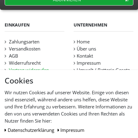
EINKAUFEN
UNTERNEHMEN
Zahlungsarten
Home
Versandkosten
Über uns
AGB
Kontakt
Widerrufsrecht
Impressum
Vertrag widerrufen
Umwelt / Batterie Gesetz
Datenschutz
Stellenangebote
Cookies
Hilfe
Lieferfristen und
Wir nutzen Cookies auf unserer Website. Einige von diesen
Lieferbeschränkung
sind essenziell, während andere uns helfen, diese Website
und Ihre Erfahrung zu verbessern. Weitere Informationen zu
den von uns verwendeten Cookies und Ihren Rechten als
WIR AKZEPTIEREN
Nutzer finden Sie hier:
Daten­schutz­erklärung
Impressum