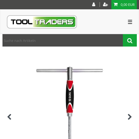
0,00 EUR
☰