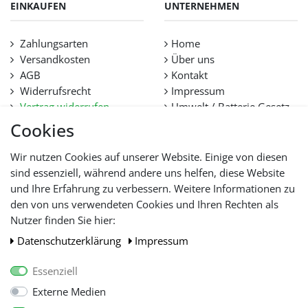
EINKAUFEN
UNTERNEHMEN
Zahlungsarten
Home
Versandkosten
Über uns
AGB
Kontakt
Widerrufsrecht
Impressum
Vertrag widerrufen
Umwelt / Batterie Gesetz
Datenschutz
Stellenangebote
Cookies
Hilfe
Lieferfristen und
Wir nutzen Cookies auf unserer Website. Einige von diesen
Lieferbeschränkung
sind essenziell, während andere uns helfen, diese Website
und Ihre Erfahrung zu verbessern. Weitere Informationen zu
den von uns verwendeten Cookies und Ihren Rechten als
WIR AKZEPTIEREN
Nutzer finden Sie hier:
Daten­schutz­erklärung
Impressum
Essenziell
Externe Medien