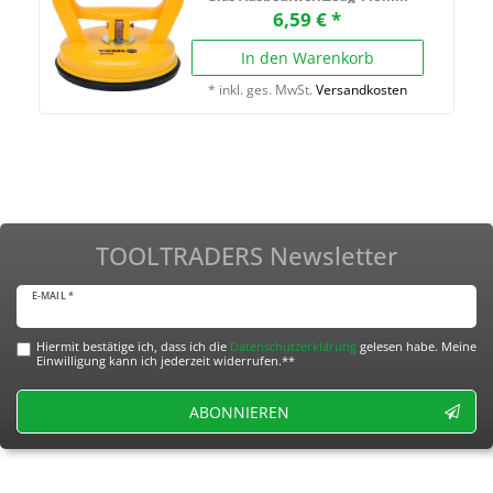
6,59 € *
In den Warenkorb
*
inkl. ges. MwSt.
Versandkosten
TOOLTRADERS Newsletter
E-MAIL *
Hiermit bestätige ich, dass ich die
Daten­schutz­erklärung
gelesen habe. Meine
Einwilligung kann ich jederzeit widerrufen.**
ABONNIEREN