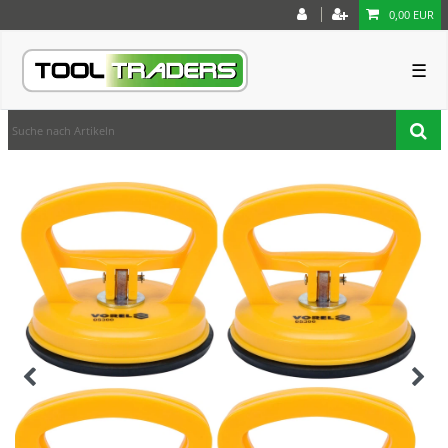
0,00 EUR
☰