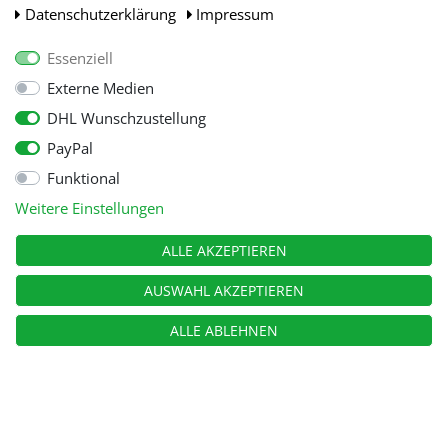
Daten­schutz­erklärung
Impressum
Essenziell
Externe Medien
DHL Wunschzustellung
PayPal
Funktional
Alle Preise inkl. gesetzl. Mehwersteuer zzgl.
Versandkosten
, wenn nicht
Weitere Einstellungen
anders beschrieben.
© Copyright 2026 Tooltraders GmbH. Alle Rechte vorbehalten
ALLE AKZEPTIEREN
AUSWAHL AKZEPTIEREN
ALLE ABLEHNEN