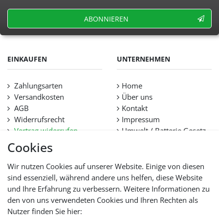
ABONNIEREN
EINKAUFEN
UNTERNEHMEN
Zahlungsarten
Home
Versandkosten
Über uns
AGB
Kontakt
Widerrufsrecht
Impressum
Vertrag widerrufen
Umwelt / Batterie Gesetz
Datenschutz
Stellenangebote
Cookies
Hilfe
Lieferfristen und
Wir nutzen Cookies auf unserer Website. Einige von diesen
Lieferbeschränkung
sind essenziell, während andere uns helfen, diese Website
und Ihre Erfahrung zu verbessern. Weitere Informationen zu
den von uns verwendeten Cookies und Ihren Rechten als
WIR AKZEPTIEREN
Nutzer finden Sie hier: