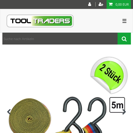
0,00 EUR
☰